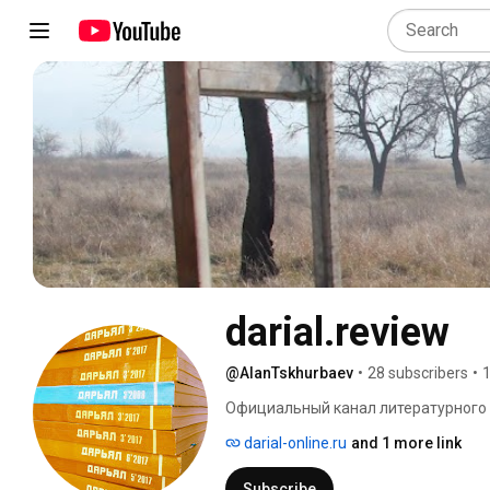
darial.review
@AlanTskhurbaev
•
28 subscribers
•
1
Официальный канал литературного 
darial-online.ru
and 1 more link
Subscribe