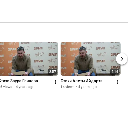
2:57
2:16
Стихи Заура Ганаева
Стихи Алеты Айдарти
36 views
•
4 years ago
14 views
•
4 years ago