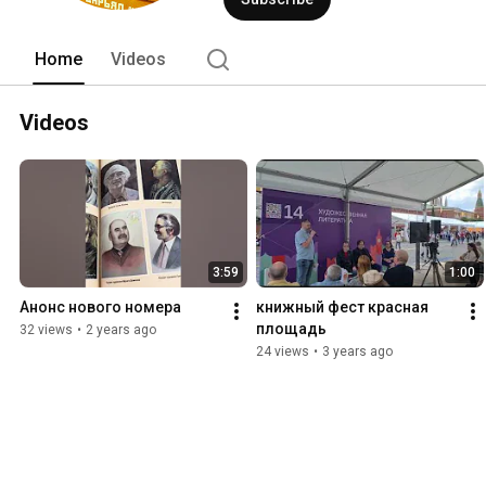
Home
Videos
Videos
3:59
1:00
Анонс нового номера
книжный фест красная 
площадь
32 views
•
2 years ago
24 views
•
3 years ago