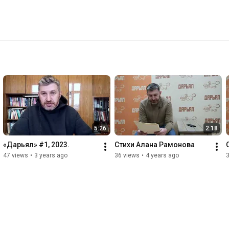
5:26
2:18
«Дарьял» #1, 2023.
Стихи Алана Рамонова
47 views
•
3 years ago
36 views
•
4 years ago