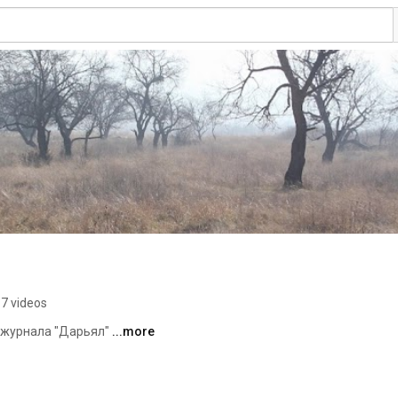
7 videos
журнала "Дарьял" 
...more