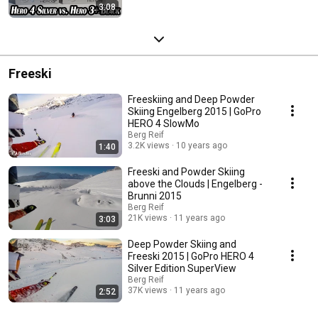
3:08
Freeski
Freeskiing and Deep Powder
Skiing Engelberg 2015 | GoPro
HERO 4 SlowMo
Berg Reif
3.2K views
10 years ago
1:40
Freeski and Powder Skiing
above the Clouds | Engelberg -
Brunni 2015
Berg Reif
21K views
11 years ago
3:03
Deep Powder Skiing and
Freeski 2015 | GoPro HERO 4
Silver Edition SuperView
Berg Reif
37K views
11 years ago
2:52