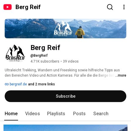
Berg Reif
Berg Reif
@BergReif
4.71K subscribers
•
39 videos
Ultraleicht Trekking, Wandern und Freeskiing sowie hilfreiche Tipps aus 
den Bereichen Video und Action Kameras. Für alle die die Berge lieben! 
...more
bergreif.de
and 2 more links
Subscribe
Home
Videos
Playlists
Posts
Search