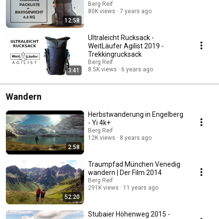
Berg Reif
80K views
7 years ago
12:58
Ultraleicht Rucksack -
WeitLäufer Agilist 2019 -
Trekkingrucksack
Berg Reif
8.5K views
6 years ago
3:41
Wandern
Herbstwanderung in Engelberg
- Yi 4k+
Berg Reif
12K views
8 years ago
2:58
Traumpfad München Venedig
wandern | Der Film 2014
Berg Reif
291K views
11 years ago
52:20
Stubaier Höhenweg 2015 -