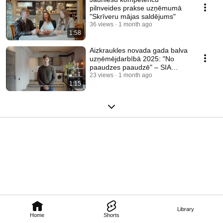
pilnveides prakse uzņēmumā
"Skrīveru mājas saldējums"
36 views
1 month ago
1:58
Aizkraukles novada gada balva
uzņēmējdarbībā 2025: "No
paaudzes paaudzē" – SIA
"Beļūna ZS Saules"
23 views
1 month ago
1:15
Library
Home
Shorts