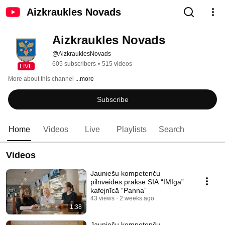
Aizkraukles Novads
Aizkraukles Novads
@AizkrauklesNovads
605 subscribers
•
515 videos
LIVE
More about this channel
...more
Subscribe
Home
Videos
Live
Playlists
Search
Videos
Jauniešu kompetenču
pilnveides prakse SIA “IMIga”
kafejnīcā “Panna”
43 views
2 weeks ago
1:38
Jauniešu kompetenču