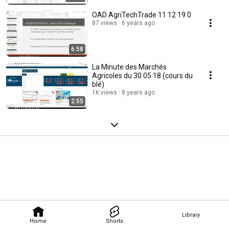
OAD AgriTechTrade 11 12 19 0
87 views
6 years ago
6:58
La Minute des Marchés
Agricoles du 30 05 18 (cours du
blé)
1K views
8 years ago
2:55
Library
Home
Shorts