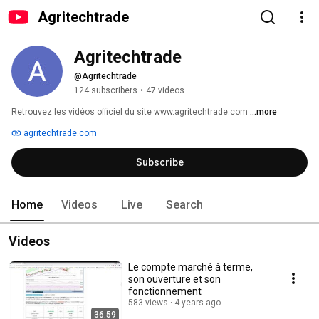
Agritechtrade
Agritechtrade
@Agritechtrade
124 subscribers
•
47 videos
Retrouvez les vidéos officiel du site www.agritechtrade.com 
...more
agritechtrade.com
Subscribe
Home
Videos
Live
Search
Videos
Le compte marché à terme,
son ouverture et son
fonctionnement
583 views
4 years ago
36:59