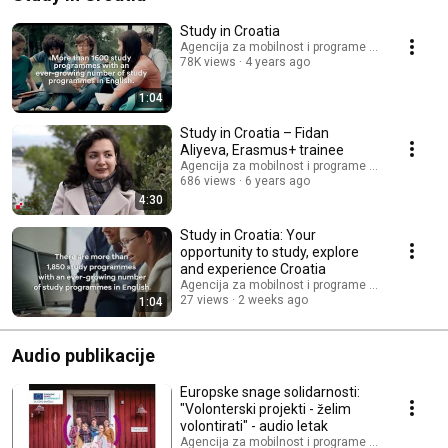
Study in Croatia
Agencija za mobilnost i programe Europske unij
78K views
4 years ago
1:04
Study in Croatia – Fidan
Aliyeva, Erasmus+ trainee
Agencija za mobilnost i programe Europske unij
686 views
6 years ago
4:30
Study in Croatia: Your
opportunity to study, explore
and experience Croatia
Agencija za mobilnost i programe Europske unij
27 views
2 weeks ago
1:04
Audio publikacije
Europske snage solidarnosti:
"Volonterski projekti - želim
volontirati" - audio letak
Agencija za mobilnost i programe Europske unij