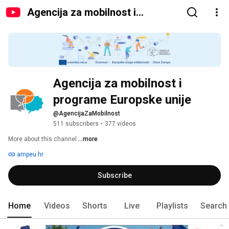
Agencija za mobilnost i
programe Europske unije
Agencija za mobilnost i 
programe Europske unije
@AgencijaZaMobilnost
511 subscribers
•
377 videos
More about this channel
...more
ampeu.hr
Subscribe
Home
Videos
Shorts
Live
Playlists
Search