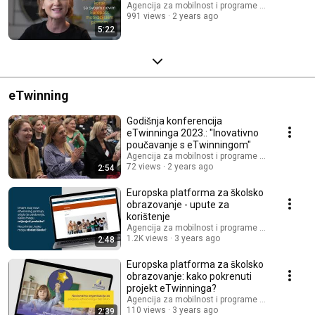
Agencija za mobilnost i programe Europske unij
991 views
2 years ago
5:22
eTwinning
Godišnja konferencija
eTwinninga 2023.: "Inovativno
poučavanje s eTwinningom"
Agencija za mobilnost i programe Europske unij
72 views
2 years ago
2:54
Europska platforma za školsko
obrazovanje - upute za
korištenje
Agencija za mobilnost i programe Europske unij
1.2K views
3 years ago
2:48
Europska platforma za školsko
obrazovanje: kako pokrenuti
projekt eTwinninga?
Agencija za mobilnost i programe Europske unij
110 views
3 years ago
2:39