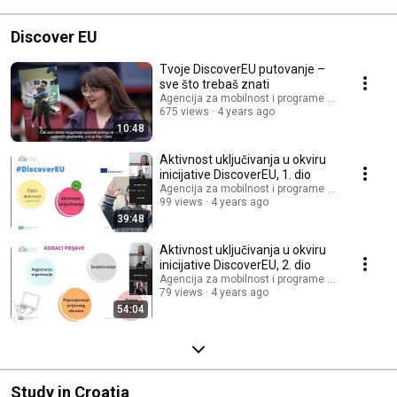
Discover EU
Tvoje DiscoverEU putovanje –
sve što trebaš znati
Agencija za mobilnost i programe Europske unij
675 views
4 years ago
10:48
Aktivnost uključivanja u okviru
inicijative DiscoverEU, 1. dio
Agencija za mobilnost i programe Europske unij
99 views
4 years ago
39:48
Aktivnost uključivanja u okviru
inicijative DiscoverEU, 2. dio
Agencija za mobilnost i programe Europske unij
79 views
4 years ago
54:04
Study in Croatia