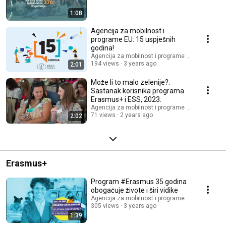
1:08
Agencija za mobilnost i
programe EU: 15 uspješnih
godina!
Agencija za mobilnost i programe Europske unij
194 views
3 years ago
2:01
Može li to malo zelenije?:
Sastanak korisnika programa
Erasmus+ i ESS, 2023.
Agencija za mobilnost i programe Europske unij
71 views
2 years ago
2:02
Erasmus+
Program #Erasmus 35 godina
obogaćuje živote i širi vidike
Agencija za mobilnost i programe Europske unij
305 views
3 years ago
1:39