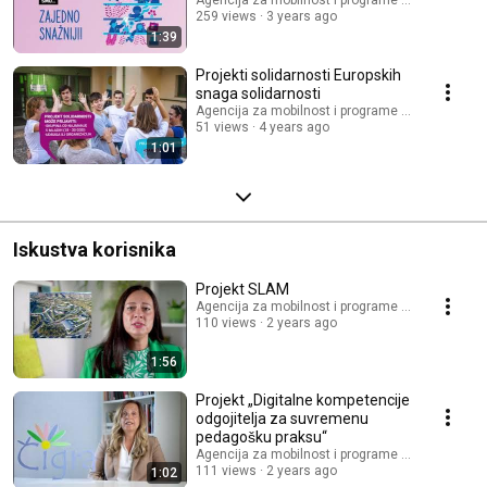
259 views
3 years ago
1:39
Projekti solidarnosti Europskih
snaga solidarnosti
Agencija za mobilnost i programe Europske unij
51 views
4 years ago
1:01
Iskustva korisnika
Projekt SLAM
Agencija za mobilnost i programe Europske unij
110 views
2 years ago
1:56
Projekt „Digitalne kompetencije
odgojitelja za suvremenu
pedagošku praksu“
Agencija za mobilnost i programe Europske unij
111 views
2 years ago
1:02