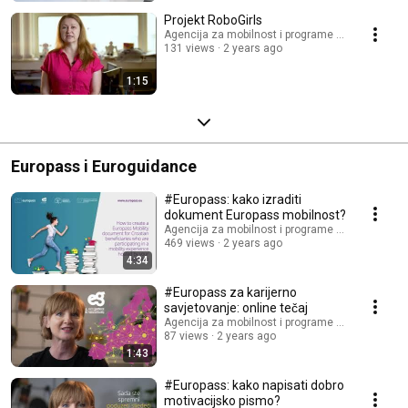
Projekt RoboGirls
Agencija za mobilnost i programe Europske unij
131 views
2 years ago
1:15
Europass i Euroguidance
#Europass: kako izraditi
dokument Europass mobilnost?
Agencija za mobilnost i programe Europske unij
469 views
2 years ago
4:34
#Europass za karijerno
savjetovanje: online tečaj
Agencija za mobilnost i programe Europske unij
87 views
2 years ago
1:43
#Europass: kako napisati dobro
motivacijsko pismo?