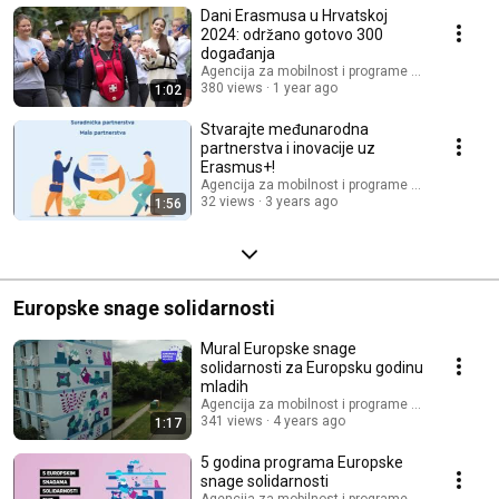
Dani Erasmusa u Hrvatskoj
2024: održano gotovo 300
događanja
Agencija za mobilnost i programe Europske unij
380 views
1 year ago
1:02
Stvarajte međunarodna
partnerstva i inovacije uz
Erasmus+!
Agencija za mobilnost i programe Europske unij
32 views
3 years ago
1:56
Europske snage solidarnosti
Mural Europske snage
solidarnosti za Europsku godinu
mladih
Agencija za mobilnost i programe Europske unij
341 views
4 years ago
1:17
5 godina programa Europske
snage solidarnosti
Agencija za mobilnost i programe Europske unij