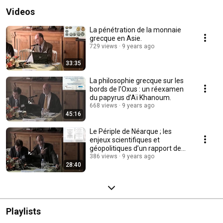
Videos
La pénétration de la monnaie
grecque en Asie.
729 views
9 years ago
33:35
La philosophie grecque sur les
bords de l’Oxus : un réexamen
du papyrus d’Aï Khanoum.
668 views
9 years ago
45:16
Le Périple de Néarque ; les
enjeux scientifiques et
géopolitiques d’un rapport de
mission.
386 views
9 years ago
28:40
Playlists