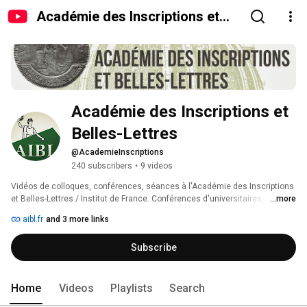
Académie des Inscriptions et
Belles-Lettres
Académie des Inscriptions et 
Belles-Lettres
@AcademieInscriptions
240 subscribers
•
9 videos
Vidéos de colloques, conférences, séances à l'Académie des Inscriptions 
et Belles-Lettres / Institut de France. Conférences d'universitaires, 
...more
chercheurs, savants en #histoire, #archéologie, #philologie, #linguistique 
aibl.fr
and 3 more links
#épigraphie, histoire de l'art, histoire des religions pour les périodes de 
l'histoire des langues et civilisations allant de la #préhistoire à l'époque 
Subscribe
moderne, en passant par l' #antiquité et le Moyen Age. 
Home
Videos
Playlists
Search