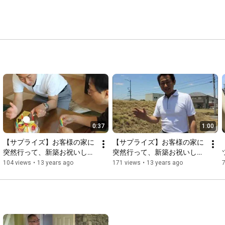
0:37
1:00
【サプライズ】お客様の家に
【サプライズ】お客様の家に
突然行って、新築お祝いして
突然行って、新築お祝いして
みました「大府市・N様」
みました「大府市・N様」
104 views
•
13 years ago
171 views
•
13 years ago
#2/3【不動産情報創庫 アー
#1/3【不動産情報創庫 アー
ツ】
ツ】