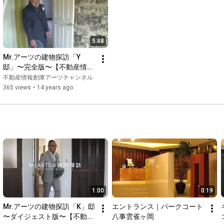
5:48
Mr.アーツの建物探訪「Y
邸」〜完全版〜【不動産情報
創庫 アーツ】
不動産情報創庫アーツチャンネル
365 views
•
14 years ago
1:00
0:19
Mr.アーツの建物探訪「K」邸 
エントランス｜パークコート
〜ダイジェスト版〜【不動産
八事雲雀ヶ岡