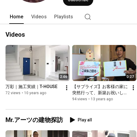
Home
Videos
Playlists
Videos
2:46
0:27
万彩｜施工実績｜T-HOUSE
【サプライズ】お客様の家に
突然行って、新築お祝いして
72 views
•
10 years ago
みました「大府市・N様」
94 views
•
13 years ago
#3/3【不動産情報創庫 アー
ツ】
Mr.アーツの建物探訪
Play all