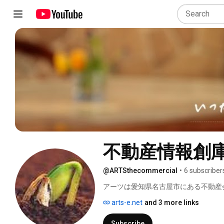
不動産情報創
@ARTSthecommercial
•
6 subscriber
アーツは愛知県名古屋市にある不動産
解体工事のスペシャリストです。 
arts-e.net
and 3 more links
Subscribe