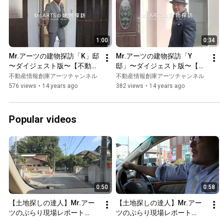
1:00
0:34
Mr.アーツの建物探訪「K」邸 
Mr.アーツの建物探訪「Y
〜ダイジェスト版〜【不動産
邸」〜ダイジェスト版〜【不
情報創庫 アーツ】
動産情報創庫 アーツ】
不動産情報創庫アーツチャンネル
不動産情報創庫アーツチャンネル
576 views
•
14 years ago
382 views
•
14 years ago
Popular videos
0:50
0:58
【土地探しの達人】Mr.アー
【土地探しの達人】Mr.アー
ツのぶらり現場レポート
ツのぶらり現場レポート