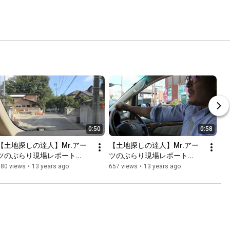
0:50
0:58
【土地探しの達人】Mr.アー
【土地探しの達人】Mr.アー
ツのぶらり現場レポート
ツのぶらり現場レポート
004「昭和区御幸山」#2/2
004「昭和区御幸山」#1/2
780 views
•
13 years ago
657 views
•
13 years ago