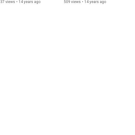
537 views
•
14 years ago
509 views
•
14 years ago