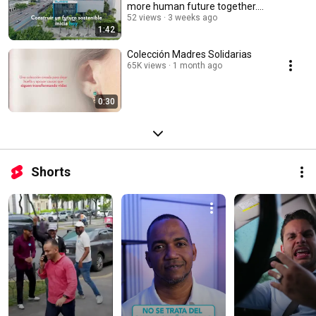
more human future together.
♻️
52 views
3 weeks ago
1:42
Colección Madres Solidarias
65K views
1 month ago
0:30
Shorts