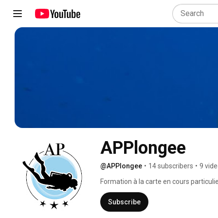
APPlongee
@APPlongee
•
14 subscribers
•
9 vid
Formation à la carte en cours particuli
SSI, PADI, FFESSM, ANMP. 
Subscribe