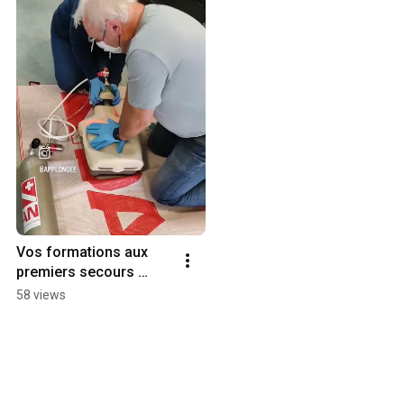
Vos formations aux 
premiers secours 
@DiversAlertNetwork  
58 views
en région parisienne à 
votre domicile 😊