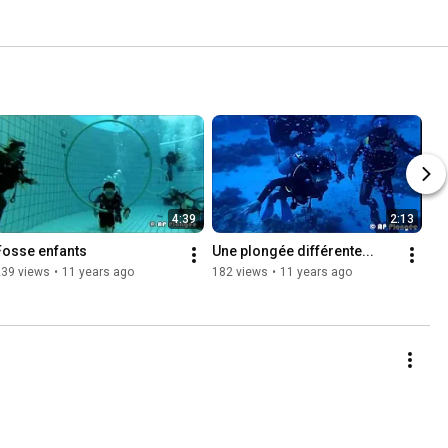
4:39
2:13
Fosse enfants
Une plongée différente...
239 views
•
11 years ago
182 views
•
11 years ago