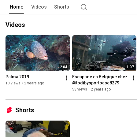
Home
Videos
Shorts
Videos
2:04
1:07
Palma 2019
Escapade en Belgique chez 
@todibysportoase8279
18 views
•
2 years ago
53 views
•
2 years ago
Shorts