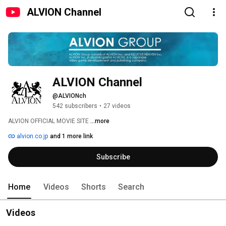
ALVION Channel
ALVION Channel
@ALVIONch
542 subscribers
•
27 videos
ALVION OFFICIAL MOVIE SITE 
...more
alvion.co.jp
and 1 more link
Subscribe
Home
Videos
Shorts
Search
Videos