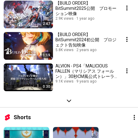
【BUILD ORDER】
BitSummit2025公開 プロモー
ション映像
2.9K views
1 year ago
2:47
【BUILD ORDER】
BitSummit2024初公開 プロジ
ェクト告知映像
5.8K views
2 years ago
1:19
ALVION - PS4「MALICIOUS
FALLEN（マリシアス フォール
ン）」30秒CM風公式トレーラ
ー
9.1K views
9 years ago
0:30
Shorts