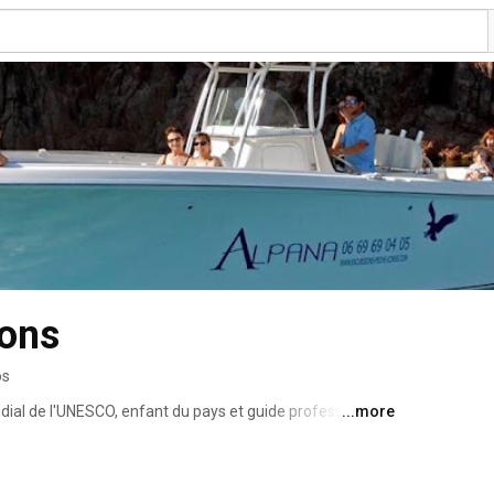
ions
os
ial de l'UNESCO, enfant du pays et guide professionel 
...more
lani vous fera découvrir les coins les plus secrets de la 
age de Girolata et des magiques Calanques de Piana. 