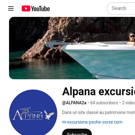
Alpana excurs
@ALPANA2a
•
64 subscribers
•
2 vide
Dans un site classé au patrimoine mond
de pêche sportive, François-René Castel
excursions-peche-corse.com
réserve naturelle de Scandola, du vill
Subscribe