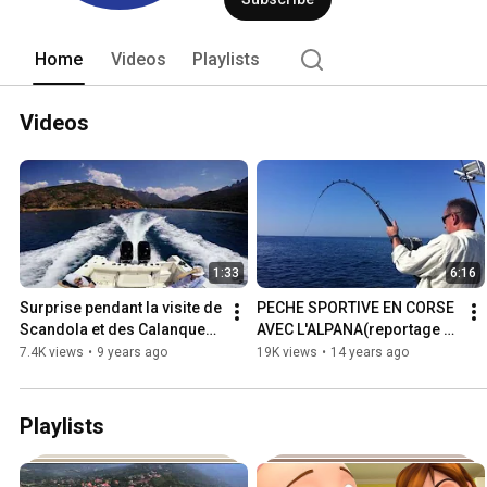
Home
Videos
Playlists
Videos
1:33
6:16
Surprise pendant la visite de 
PECHE SPORTIVE EN CORSE 
Scandola et des Calanques 
AVEC L'ALPANA(reportage 
de Piana avec le bateau 
france 3)
7.4K views
•
9 years ago
19K views
•
14 years ago
l'Alpana
Playlists