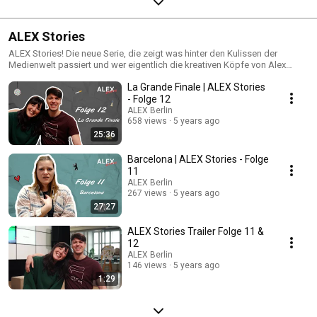
ALEX Stories
ALEX Stories! Die neue Serie, die zeigt was hinter den Kulissen der
Medienwelt passiert und wer eigentlich die kreativen Köpfe von Alex
Berlin sind. In jeder Folge heißt es aufs Neue: Spannung, Intrigen,
La Grande Finale | ALEX Stories
halbwegs guter Humor und Drama, Drama, Drama! #ALEXstories
- Folge 12
ALEX Berlin
658 views
5 years ago
25:36
Barcelona | ALEX Stories - Folge
11
ALEX Berlin
267 views
5 years ago
27:27
ALEX Stories Trailer Folge 11 &
12
ALEX Berlin
146 views
5 years ago
1:29