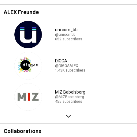
ALEX Freunde
uni.corn_bb
@unicornbb
652 subscribers
DIGGA
@DIGGAALEX
1.43K subscribers
MIZ Babelsberg
@MIZBabelsberg
455 subscribers
Collaborations