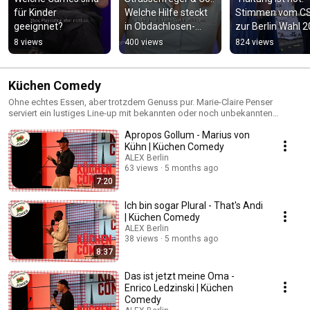
für Kinder 
Welche Hilfe steckt 
Stimmen vom CS
geeignnet?
in Obdachlosen-
zur Berlin Wahl 
Magazinen?
8 views
400 views
824 views
Küchen Comedy
Ohne echtes Essen, aber trotzdem Genuss pur. Marie-Claire Penser
serviert ein lustiges Line-up mit bekannten oder noch unbekannten
Gesichtern, kleinen Überraschungen und enorm viel Spaß. All das gibt es
Apropos Gollum - Marius von
bei Küchen Comedy, der Stand-up Show bei ALEX Berlin.
Kühn | Küchen Comedy
ALEX Berlin
63 views
5 months ago
7:20
Ich bin sogar Plural - That's Andi
| Küchen Comedy
ALEX Berlin
38 views
5 months ago
8:37
Das ist jetzt meine Oma -
Enrico Ledzinski | Küchen
Comedy