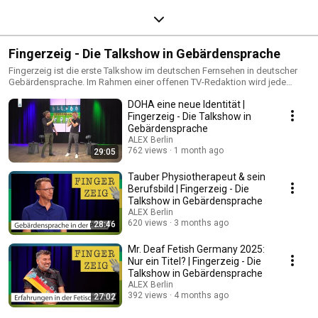
Fingerzeig - Die Talkshow in Gebärdensprache
Fingerzeig ist die erste Talkshow im deutschen Fernsehen in deutscher
Gebärdensprache. Im Rahmen einer offenen TV-Redaktion wird jede
Sendung von jungen, meist tauben Menschen eigenständig vorbereitet
DOHA eine neue Identität |
und organisiert und dann einmal im Monat im TV-Studio von ALEX
aufgezeichnet.
Fingerzeig - Die Talkshow in
Gebärdensprache
ALEX Berlin
762 views
1 month ago
29:05
Tauber Physiotherapeut & sein
Berufsbild | Fingerzeig - Die
Talkshow in Gebärdensprache
ALEX Berlin
620 views
3 months ago
28:46
Mr. Deaf Fetish Germany 2025:
Nur ein Titel? | Fingerzeig - Die
Talkshow in Gebärdensprache
ALEX Berlin
392 views
4 months ago
27:02