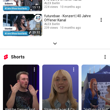
ALEX Berlin
224 views
10 months ago
15:13
futurebae - Konzert | 40 Jahre
Offener Kanal
ALEX Berlin
239 views
10 months ago
25:32
Shorts
Welche Games sind 
Strassenfeger & Co.: 
"Haltung ist hot!" -