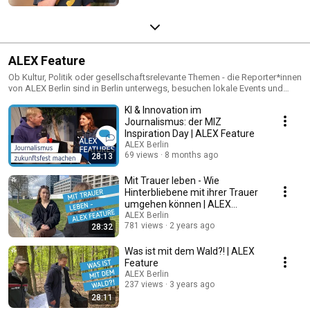
ALEX Feature
Ob Kultur, Politik oder gesellschaftsrelevante Themen ­­- die Reporter*innen
von ALEX Berlin sind in Berlin unterwegs, besuchen lokale Events und
treffen interessante Menschen aus der Hauptstadt.
KI & Innovation im
Journalismus: der MIZ
Inspiration Day | ALEX Feature
ALEX Berlin
69 views
8 months ago
28:13
Mit Trauer leben - Wie
Hinterbliebene mit ihrer Trauer
umgehen können | ALEX
Feature
ALEX Berlin
781 views
2 years ago
28:32
Was ist mit dem Wald?! | ALEX
Feature
ALEX Berlin
237 views
3 years ago
28:11