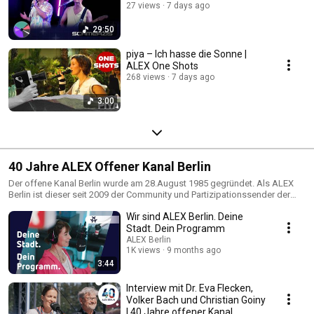
27 views
7 days ago
29:50
piya – Ich hasse die Sonne |
ALEX One Shots
268 views
7 days ago
3:00
40 Jahre ALEX Offener Kanal Berlin
Der offene Kanal Berlin wurde am 28.August 1985 gegründet. Als ALEX
Berlin ist dieser seit 2009 der Community und Partizipationssender der
Hauptstadt. Wir haben 40 Jahre Bürgerrundfunk gefeiert im September
Wir sind ALEX Berlin. Deine
2025 gefeiert und gezeigt, was ALEX Berlin heute ist.
Stadt. Dein Programm
ALEX Berlin
1K views
9 months ago
3:44
Interview mit Dr. Eva Flecken,
Volker Bach und Christian Goiny
| 40 Jahre offener Kanal