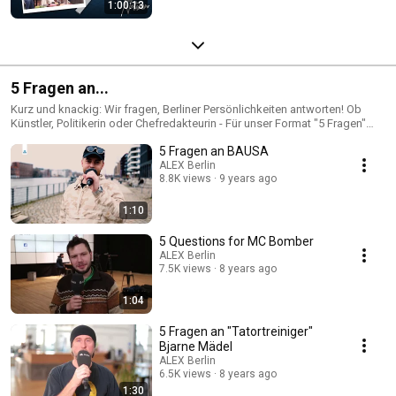
1:00:13
5 Fragen an...
Kurz und knackig: Wir fragen, Berliner Persönlichkeiten antworten! Ob
Künstler, Politikerin oder Chefredakteurin - Für unser Format "5 Fragen"
sind die ALEX Gäste (fast) immer zu haben!
5 Fragen an BAUSA
ALEX Berlin
8.8K views
9 years ago
1:10
5 Questions for MC Bomber
ALEX Berlin
7.5K views
8 years ago
1:04
5 Fragen an "Tatortreiniger"
Bjarne Mädel
ALEX Berlin
6.5K views
8 years ago
1:30