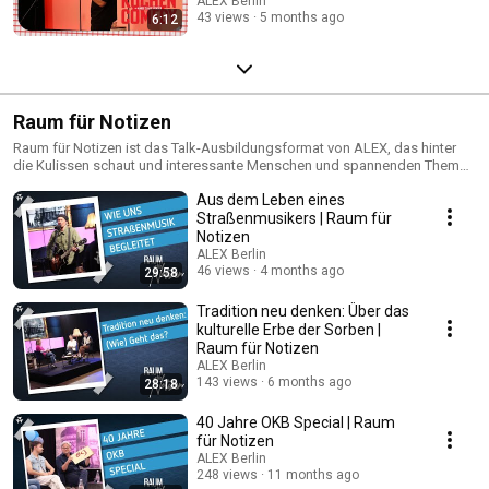
ALEX Berlin
43 views
5 months ago
6:12
Raum für Notizen
Raum für Notizen ist das Talk-Ausbildungsformat von ALEX, das hinter
die Kulissen schaut und interessante Menschen und spannenden Themen
aus und um Berlin vorstellt. Bei den plaudern Künstler:innen,
Aus dem Leben eines
Politiker:innen, Engagierte und andere Berliner Stadtmenschen aus dem
Nähkästchen.
Straßenmusikers | Raum für
Notizen
ALEX Berlin
46 views
4 months ago
29:58
Tradition neu denken: Über das
kulturelle Erbe der Sorben |
Raum für Notizen
ALEX Berlin
143 views
6 months ago
28:18
40 Jahre OKB Special | Raum
für Notizen
ALEX Berlin
248 views
11 months ago