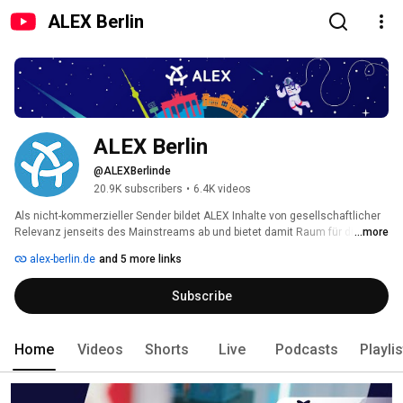
ALEX Berlin
ALEX Berlin
@ALEXBerlinde
20.9K subscribers
•
6.4K videos
Als nicht-kommerzieller Sender bildet ALEX Inhalte von gesellschaftlicher 
Relevanz jenseits des Mainstreams ab und bietet damit Raum für die 
...more
innovative Energie des Standorts. ALEX ermöglicht es Menschen, Medien 
alex-berlin.de
and 5 more links
zu erleben und sie selbst zu gestalten und bietet somit nicht nur die 
Chance, eigene Inhalte im TV, Radio und Internet zu veröffentlichen, 
Subscribe
sondern ist ein Begegnungsort für Ideen, Kreativität und Austausch. 
Home
Videos
Shorts
Live
Podcasts
Playli