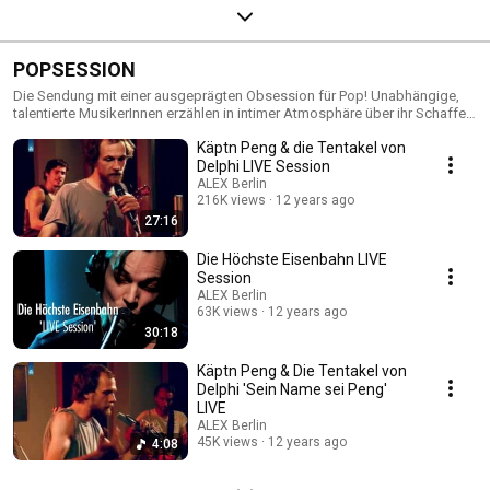
POPSESSION
Die Sendung mit einer ausgeprägten Obsession für Pop! Unabhängige,
talentierte MusikerInnen erzählen in intimer Atmosphäre über ihr Schaffen,
popkulturelle Entwicklungen und den musikalischen Schmelztiegel Berlin.
Käptn Peng & die Tentakel von
Natürlich geben sie in exklusiven Livesessions auch ihre neusten Songs
zum Besten.
Delphi LIVE Session
ALEX Berlin
216K views
12 years ago
27:16
Die Höchste Eisenbahn LIVE
Session
ALEX Berlin
63K views
12 years ago
30:18
Käptn Peng & Die Tentakel von
Delphi 'Sein Name sei Peng'
LIVE
ALEX Berlin
45K views
12 years ago
4:08