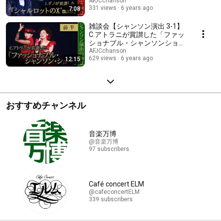
AFJCchanson
331 views
6 years ago
7:08
雑談会【シャンソン演出 3-1】
C.アトラニが賞讃した「ファッ
ショナブル・シャンソンショ
ー」演出
AFJCchanson
629 views
6 years ago
12:15
おすすめチャンネル
音楽万博
@音楽万博
97 subscribers
Café concert ELM
@cafeconcertELM
339 subscribers