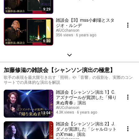
9:29
雑談会【3】mss小劇場とスタ
ジオ・ルンデ
AFJCchanson
356 views
6 years ago
6:30
加藤修滋の雑談会【シャンソン演出の極意】
歌手の表現を最大限引き出す「照明」や「音響」の役割を、実際のコン
サートでの具体的な演出を解説
雑談会【シャンソン演出 1】C.
アズナヴールが賞讃した「帰り
来ぬ青春」演出
AFJCchanson
4.3K views
6 years ago
13:04
雑談会【シャンソン演出 2】J.
ダノが賞讃した「シャルロット
のX’mas」演出