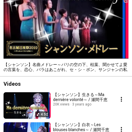
【シャンソン】名曲メドレー～パリの空の下、枯葉、聞かせてよ愛
の言葉を、恋心、バラはあこがれ、セ・シ・ボン、サンジャンの私
の恋人、シャントゥ～
Videos
【シャンソン】生きる～Ma
dernière volonté～ / 瀬間千恵
20K views
3 years ago
4:52
【シャンソン】白衣～Les
blouses blanches～ / 瀬間千恵