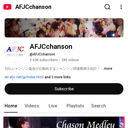
AFJCchanson
AFJCchanson
@AFJCchanson
3.63K subscribers
•
280 videos
日仏シャンソン協会がお勧めするシャンソン関連動画を紹介！ 
...more
afjc.net/jp/index.html
and 2 more links
Subscribe
Home
Videos
Live
Playlists
Search