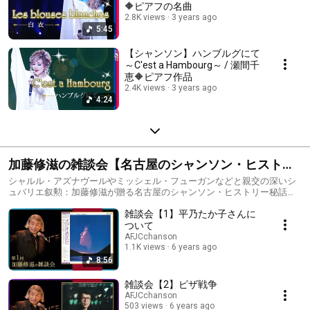
🔶ピアフの名曲
2.8K views
3 years ago
5:45
【シャンソン】ハンブルグにて
～C'est a Hambourg～ / 瀬間千
恵🔶ピアフ作品
2.4K views
3 years ago
4:24
加藤修滋の雑談会【名古屋のシャンソン・ヒストリ
ー】
シャルル・アズナヴールやミッシェル・フューガンなどと親交の深いシ
ュバリエ叙勲：加藤修滋が贈る名古屋のシャンソン・ヒストリー秘話多
数！
雑談会【1】平乃たか子さんに
ついて
AFJCchanson
1.1K views
6 years ago
8:56
雑談会【2】ピザ戦争
AFJCchanson
503 views
6 years ago