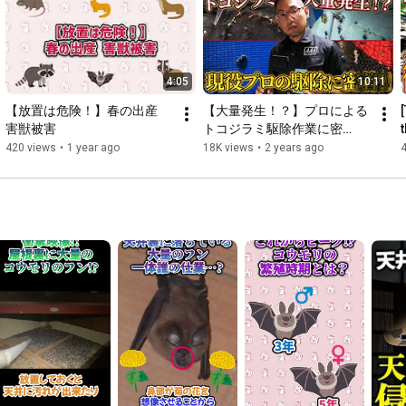
6:34
6:46
7:25
 駆除作業完了

4:05
10:11
◆❖◇◇❖◆◆❖◇◇❖◆◆❖◇◇❖

【放置は危険！】春の出産　
【大量発生！？】プロによる
https://www.youtube.com/user/AAAmaint...
害獣被害
トコジラミ駆除作業に密
◆❖◇◇❖◆◆❖◇◇❖◆◆❖◇◇❖

着！！
420 views
•
1 year ago
18K views
•
2 years ago
4
/／

📣 害獣・害虫駆除なら【駆除ザウルス】

 \＼

ハクビシン、アライグマ、イタチ、

コウモリ、ネズミ、トコジラミ、シロアリなど

あらゆる害獣・害虫被害を解決できます！

害獣・害虫の弱点を熟知した社員がどんな被害にも対処。

経験豊富で人柄も良くとても話しやすいので安心です🎵

╭━━━━━━━━━━━━━╮

ご相談お見積り現地調査まで無料😊

些細な事でもお気軽にご相談ください

╰━━━━━━ｖ━━━━━━╯
