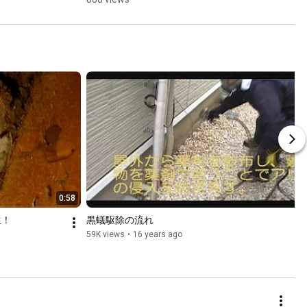
ザウルス #害
獣
0:58
生！
黒蟻駆除の流れ
59K views
•
16 years ago