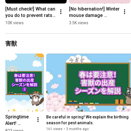
[Must check!] What can 
[No hibernation!] Winter 
you do to prevent rats 
mouse damage 
yourself? #Rats 
#ExterminationSaurus 
10K views
3.5K views
#Exterminator
#Mouse
害獣
Springtime 
Be careful in spring! We explain the birthing 
Alert! 
season for pest animals.
Explaining 
161 views
•
3 months ago
823 views