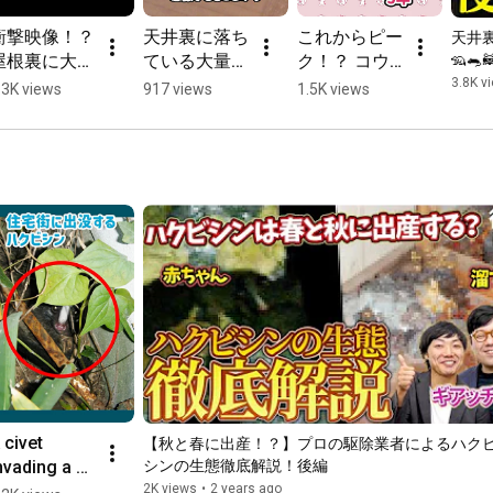
衝撃映像！？
天井裏に落ち
これからピー
天井
https://kujyo-zaurus.com/?utm_source=...
屋根裏に大量
ている大量の
ク！？ コウ
🦡🐀
のコウモリの
フン一体誰の
モリの繁殖時
3.8K v
.3K views
917 views
1.5K views
☎️お電話でご相談

フン！？
仕業・・・?
期とは？
0120-6494-01 へお電話

※フリーダイヤル「ムシクジョ ナンバーワン」と覚えください
ませ♪

https://kujyo-zaurus.com/mail/?utm_so...
 よりメール送信

https://lin.ee/ZBmXns9
TV番組多数出演！

害獣・害虫駆除なら【駆除ザウルス】

◇━━━━━━━━━━━━━━◇

★駆除ザウルスが選ばれる理由★

・ご相談お見積り現地調査無料

 civet 
【秋と春に出産！？】プロの駆除業者によるハク
・最長10年間の再発保証制度

nvading a 
シンの生態徹底解説！後編
・テレビ・メディア出演多数

esidential 
2K views
•
2 years ago
・国家資格含む有資格者多数在籍
