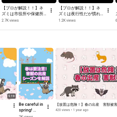
【プロが解説！！】ネ
【プロが解説！！】ネ
ズミは市役所や保健所
ズミは夜行性だが慣れ
で駆除してもらえ
てくると...
2.7K views
1.2K views
る？？
5:19
Be careful in 
【放置は危険！】春の出産　害獣被
spring! 
420 views
•
1 year ago
Explanation 
2K views