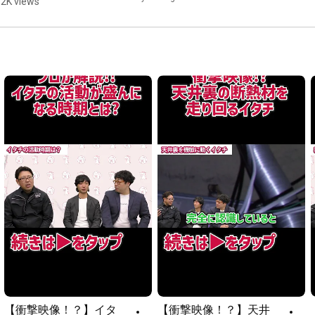
.2K views
・完全自社施工だから安心価格

rea 
・市役所からの駆除依頼も多数担当

Exterminati
・寺社仏閣も手がけるプロの技術

nDaurus 
・ペストコントロール協会加盟

Civvies
・公益社団法人日本ペストコントロール協会加盟（東京都・兵
庫県・宮城県）

・東北～九州にかけて幅広い対応エリア

◇━━━━━━━━━━━━━━◇

👇SNSもやってます！フォローしてね🎵

https://www.tiktok.com/@aaa_alliance?...
https://twitter.com/aaa_alliance
https://www.instagram.com/kujyo_zauru...
https://www.instagram.com/kujyo_zauru...
【衝撃映像！？】イタ
【衝撃映像！？】天井