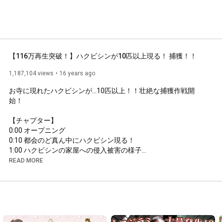
【116万再生突破！】ハクビシンが10匹以上現る！ 捕獲！！
1,187,104 views
16 years ago
お寺に現れたハクビシンが…10匹以上！！壮絶な捕獲作戦開
始！

0:00
0:10
1:00
1:58
READ MORE
2:39
4:20
5:00
5:39
6:00
6:18