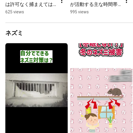
は許可なく捕まえては
が活動する主な時間帯
いけない？？
とは？
625 views
995 views
ネズミ