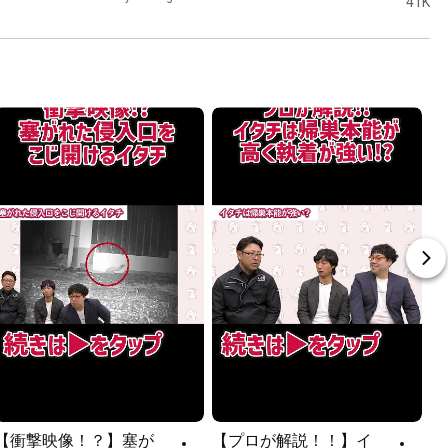
41K vi
smell 
racco
and p
civets
dislik
#Exte
or
【衝撃映像！？】塞が
【プロが解説！！】イ
[E