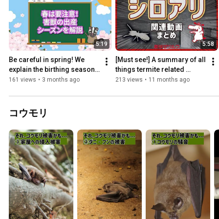
5:19
5:58
Be careful in spring! We 
[Must see!] A summary of all 
explain the birthing season 
things termite related 
for pest animals.
#ExterminatorSaurus 
161 views
•
3 months ago
213 views
•
11 months ago
#Termites
コウモリ