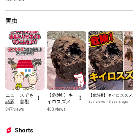
Pest 
Breeding 
Season Part 
害虫
2 
#KujoSaurus 
#Pests
ニュースでも
【危険!!】キ
【危険!!】キイロスズ
話題　害獣に
イロスズメバ
357 views
•
3 years ago
も寄生するマ
チの巣を解体
847 views
463 views
ダニとは！？
してみた！ 
#shorts
Shorts