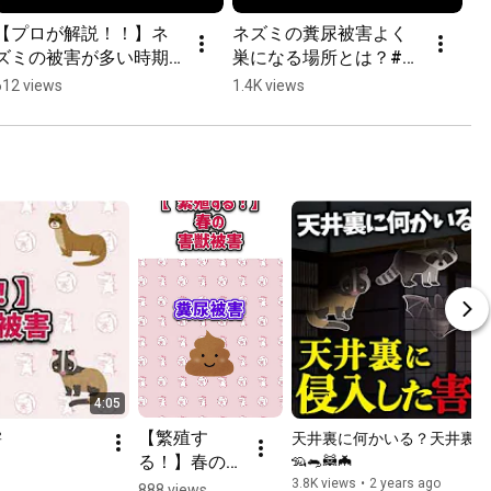
【プロが解説！！】ネ
ネズミの糞尿被害よく
プ
ズミの被害が多い時期
巣になる場所とは？#駆
よ
はいつ？？
除ザウルス
は
612 views
1.4K views
3.
4:05
【繁殖す
害
天井裏に何かいる？天井裏
る！】春の害
🦡🐀🦝🦇
獣被害 #駆除
3.8K views
•
2 years ago
888 views