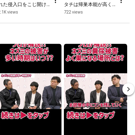
れた侵入口をこじ開け
タチは帰巣本能が高く
pr
るイタチ！
執着が強い！？
do
2.1K views
722 views
6.
h