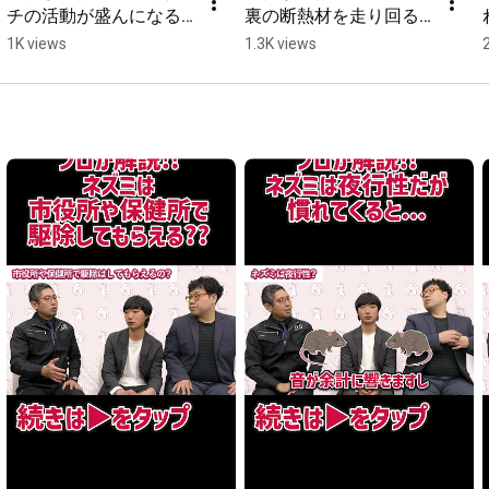
チの活動が盛んになる
裏の断熱材を走り回る
#ハクビシン
#ハクビシン駆除
#ハクビシン対策
時期とは！？
イタチ！！
1K views
1.3K views
#ハクビシン被害
#ハクビシン駆除業者
#害獣駆除
#害獣駆除業者
#害獣被害
#害獣対策