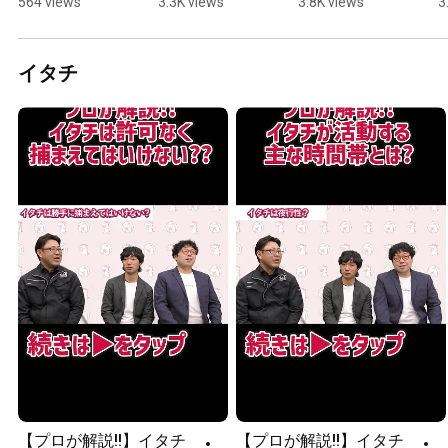
564 views
3.3K views
3.8K views
3
イットに出演
#Exterminati
#Exterminati
a
しました！#
onSaurus 
onSaurus 
#
ニュース #ハ
#PalmCivets
#PalmCivets
o
イタチ
クビシン 
#
#news
【プロが解説!!】イタチ
【プロが解説!!】イタチ