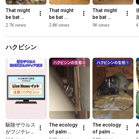
That might 
That might 
That might 
be bat 
be bat 
be bat 
damage... ③ 
damage...② 
damage... ① 
2.7K views
2.8K views
9K views
4
Damage 
Damage 
Bat noise 
caused by 
caused by 
#Exterminati
house 
mites and 
onSaurus 
ハクビシン
intrusion 
droppings 
#Bat
#Exterminati
#Exterminat
onSaurus 
or #Bat
#Bat
駆除ザウルス
The ecology 
The ecology 
A
がフジテレビ
of palm 
of palm 
i
のLive News 
civets② 
civets① 
r