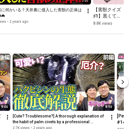
7:01
【害獣クイズ
裏に何かいる？天井裏に侵入した害獣の正体は
♯1】黒くて
🦇
細長いフン？
iews
•
2 years ago
8.8K views
このフンの正
体は！？  #
駆除ザウルス
9:46
8:56
[Pest 
ビ
[Cute? Troublesome?] A thorough explanation of 
#14] 
the habit of palm civets by a professional 
extermi...
the 
2.7K views
•
2 years ago