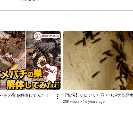
of the 
birthing 
season for 
pest animals 
① 
#Exterminati
onSaurus ...
4:31
メバチの巣を解体してみた！
【驚愕】シロアリと羽アリが大量発
28K views
•
16 years ago