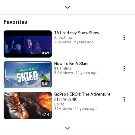
Favorites
16 Urodziny SnowShow
SnowShow
334 views
2 years ago
0:49
How To Be A Skier
IFHT Films
5.9M views
11 years ago
5:01
GoPro HERO4: The Adventure
of Life in 4K
GoPro
39M views
11 years ago
4:14