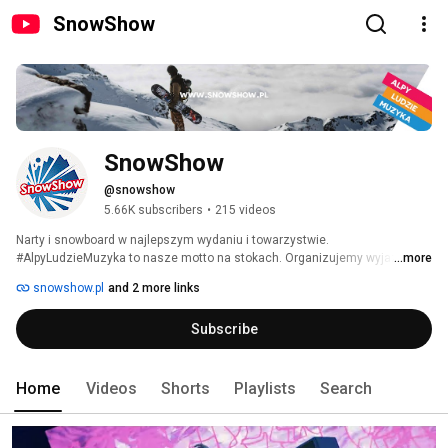
SnowShow
SnowShow
@snowshow
5.66K subscribers
•
215 videos
Narty i snowboard w najlepszym wydaniu i towarzystwie.  
#AlpyLudzieMuzyka to nasze motto na stokach. Organizujemy wyjazdy na 
...more
narty i snowboard, a jednocześnie się przy tym dobrze bawimy! Na kanale 
snowshow.pl
and 2 more links
znajdziesz materiały z naszych wyjazdów zimowych w Alpy. 
Subscribe
Home
Videos
Shorts
Playlists
Search