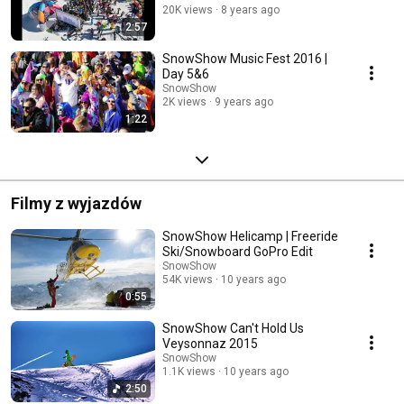
20K views
8 years ago
2:57
SnowShow Music Fest 2016 |
Day 5&6
SnowShow
2K views
9 years ago
1:22
Filmy z wyjazdów
SnowShow Helicamp | Freeride
Ski/Snowboard GoPro Edit
SnowShow
54K views
10 years ago
0:55
SnowShow Can't Hold Us
Veysonnaz 2015
SnowShow
1.1K views
10 years ago
2:50