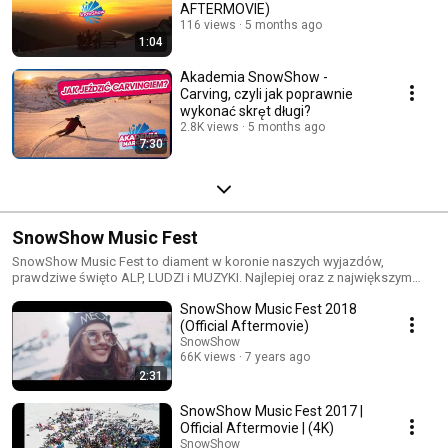
AFTERMOVIE)
116 views
5 months ago
1:04
Akademia SnowShow -
Carving, czyli jak poprawnie
wykonać skręt długi?
2.8K views
5 months ago
7:30
SnowShow Music Fest
SnowShow Music Fest to diament w koronie naszych wyjazdów,
prawdziwe święto ALP, LUDZI i MUZYKI. Najlepiej oraz z największym
rozmachem zorganizowany polski festiwal muzyczny w Alpach!
SnowShow Music Fest 2018
(Official Aftermovie)
SnowShow
66K views
7 years ago
2:31
SnowShow Music Fest 2017 |
Official Aftermovie | (4K)
SnowShow