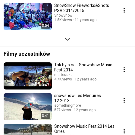
SnowShow Fireworks&Shots
PSV 2014/2015
SnowShow
1.8K views
11 years ago
3:54
Filmy uczestników
Tak bylo na - Snowshow Music
Fest 2014
matteuszd
4.7K views
12 years ago
3:47
snowshow Les Menuires
12.2013
somethingmore
527 views
12 years ago
3:41
Snowshow Music Fest 2014 Les
Orres