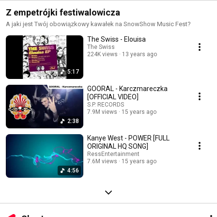
Z empetrójki festiwalowicza
A jaki jest Twój obowiązkowy kawałek na SnowShow Music Fest?
The Swiss - Elouisa
The Swiss
224K views
13 years ago
5:17
GOORAL - Karczmareczka
[OFFICIAL VIDEO]
S.P. RECORDS
7.9M views
15 years ago
2:38
Kanye West - POWER [FULL
ORIGINAL HQ SONG]
RessEntertainment
7.6M views
15 years ago
4:56