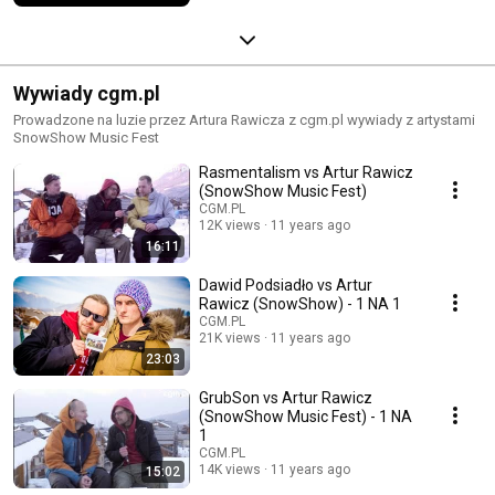
Wywiady cgm.pl
Prowadzone na luzie przez Artura Rawicza z cgm.pl wywiady z artystami
SnowShow Music Fest
Rasmentalism vs Artur Rawicz
(SnowShow Music Fest)
CGM.PL
12K views
11 years ago
16:11
Dawid Podsiadło vs Artur
Rawicz (SnowShow) - 1 NA 1
CGM.PL
21K views
11 years ago
23:03
GrubSon vs Artur Rawicz
(SnowShow Music Fest) - 1 NA
1
CGM.PL
14K views
11 years ago
15:02