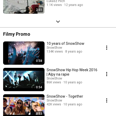
Łukasz Pilch
1.1K views
12 years ago
2:51
Filmy Promo
10 years of SnowShow
SnowShow
134K views
8 years ago
0:58
SnowShow Hip Hop Week 2016
| Alpy na rapie
SnowShow
86K views
10 years ago
0:54
SnowShow - Together
SnowShow
42K views
10 years ago
0:53