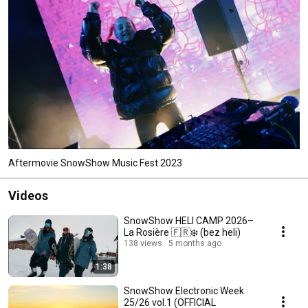
Aftermovie SnowShow Music Fest 2023
Videos
SnowShow HELI CAMP 2026–
La Rosière 🇫🇷❄️ (bez heli)
138 views
5 months ago
1:38
SnowShow Electronic Week
25/26 vol.1 (OFFICIAL