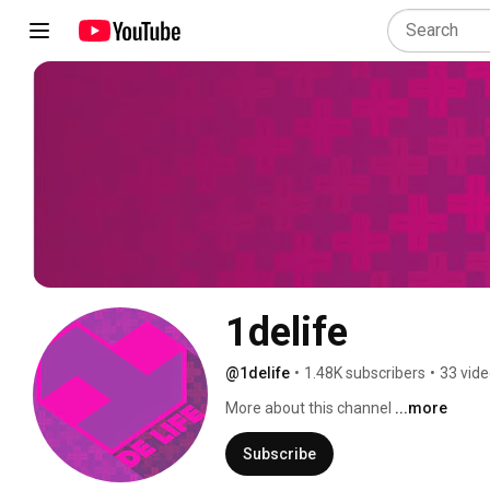
1delife
@1delife
•
1.48K subscribers
•
33 vid
More about this channel
...more
Subscribe