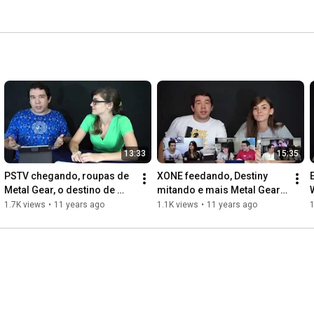
13:33
15:35
PSTV chegando, roupas de 
XONE feedando, Destiny 
Metal Gear, o destino de 
mitando e mais Metal Gear 
Minecraft e esperança para 
no PC?!
1.7K views
•
11 years ago
1.1K views
•
11 years ago
1
Final Fantasy.