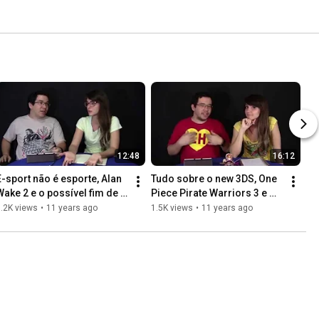
12:48
16:12
E-sport não é esporte, Alan 
Tudo sobre o new 3DS, One 
Wake 2 e o possível fim de 
Piece Pirate Warriors 3 e 
The Sims
DLCs de Mario Kart 8!
.2K views
•
11 years ago
1.5K views
•
11 years ago