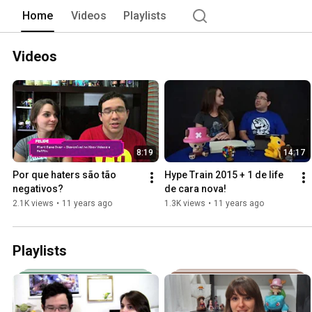
Home
Videos
Playlists
Videos
8:19
14:17
Por que haters são tão 
Hype Train 2015 + 1 de life 
negativos?
de cara nova!
2.1K views
•
11 years ago
1.3K views
•
11 years ago
Playlists