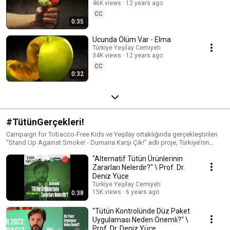
46K views
12 years ago
CC
0:35
Ucunda Ölüm Var - Elma
Türkiye Yeşilay Cemiyeti
34K views
12 years ago
CC
0:32
#TütünGerçekleri!
Campaign for Tobacco-Free Kids ve Yeşilay ortaklığında gerçekleştirilen
“Stand Up Against Smoke! - Dumana Karşı Çık!” adlı proje, Türkiye’nin
tütün kontrol mevzuatı ve uygulamasının analizini ve iyileştirilmesini
"Alternatif Tütün Ürünlerinin
hedeflemektedir. Tütün kontrol yasalarının iyi uygulanması bakımından
2008-2012 yılları arasında Dünya’da önemli bir yer edinen Türkiye’nin bu
Zararları Nelerdir?" \ Prof. Dr.
performansına tekrar kavuşmasına katkı sunulması amaçlanmaktadır.
Deniz Yüce
Şubat 2020’de tamamlanacak olan proje, Mart 2019’da yayımlanan Tütün
Türkiye Yeşilay Cemiyeti
Mamullerinin Üretim Şekline, Etiketlenmesine ve Denetlenmesine İlişkin
15K views
6 years ago
0:38
Yönetmelik’in iyileştirilmesine ve etkin uygulanmasına odaklanmıştır.
"Tütün Kontrolünde Düz Paket
Uygulaması Neden Önemli?" \
Prof. Dr. Deniz Yüce