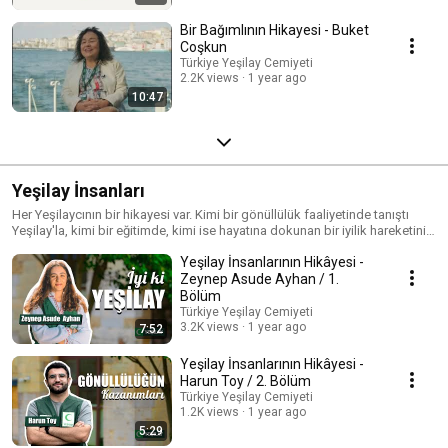
Bir Bağımlının Hikayesi - Buket
Coşkun
Türkiye Yeşilay Cemiyeti
2.2K views
1 year ago
10:47
Yeşilay İnsanları
Her Yeşilaycının bir hikayesi var. Kimi bir gönüllülük faaliyetinde tanıştı
Yeşilay'la, kimi bir eğitimde, kimi ise hayatına dokunan bir iyilik hareketinin
parçası olarak bu yolculuğa katıldı. Yeşilay İnsanları serisinde, yolları
Yeşilay İnsanlarının Hikâyesi -
Yeşilay ile kesişen, bu büyük ailenin bir parçası olan gönüllülerin,
çalışanların, gençlerin ve destekçilerin hikayelerini dinliyoruz. Hayatlara
Zeynep Asude Ayhan / 1.
dokunan deneyimler, ilham veren yolculuklar ve ortak bir amaç etrafında
Bölüm
buluşan insanların samimi anlatımları bu seride sizlerle.
Türkiye Yeşilay Cemiyeti
3.2K views
1 year ago
7:52
Yeşilay İnsanlarının Hikâyesi -
Harun Toy / 2. Bölüm
Türkiye Yeşilay Cemiyeti
1.2K views
1 year ago
5:29