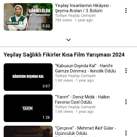
Yeşilay İnsanlarının Hikâyesi -
Şeyma Arslan / 3. Bölüm
Türkiye Yeşilay Cemiyeti
789 views
1 year ago
5:32
Yeşilay Sağlıklı Fikirler Kısa Film Yarışması 2024
“Kabusun Dışında Kal” - Hanife
Gamze Dönmez - İkincilik Ödülü
Türkiye Yeşilay Cemiyeti
1.6K views
1 year ago
3:07
“Yarım” - Deniz Mıdık - Halkın
Favorisi Özel Ödülü
Türkiye Yeşilay Cemiyeti
1.6K views
1 year ago
1:26
“Çerçeve” - Mehmet Akif Güler -
Üçüncülük Ödülü