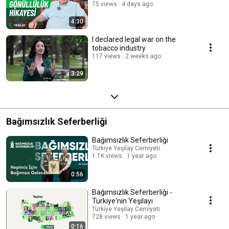
75 views
4 days ago
4:30
I declared legal war on the
tobacco industry
117 views
2 weeks ago
3:29
Bağımsızlık Seferberliği
Bağımsızlık Seferberliği
Türkiye Yeşilay Cemiyeti
1.1K views
1 year ago
0:56
Bağımsızlık Seferberliği -
Türkiye'nin Yeşilayı
Türkiye Yeşilay Cemiyeti
728 views
1 year ago
0:16