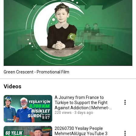
Green Crescent - Promotional Film
Videos
A Journey from France to
Türkiye to Support the Fight
Against Addiction | Mehmet-
Ensar Takalak
220 views
3 days ago
8:47
20260730 Yesilay People
MehmetAliUguz YouTube 3