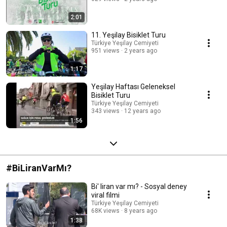
2:01
11. Yeşilay Bisiklet Turu
Türkiye Yeşilay Cemiyeti
951 views
2 years ago
1:17
Yeşilay Haftası Geleneksel
Bisiklet Turu
Türkiye Yeşilay Cemiyeti
343 views
12 years ago
1:56
#BiLiranVarMı?
Bi' liran var mı? - Sosyal deney
viral filmi
Türkiye Yeşilay Cemiyeti
68K views
8 years ago
1:38