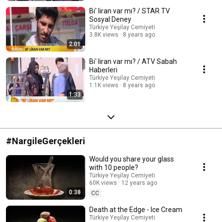
Bi' liran var mı? / STAR TV
Sosyal Deney
Türkiye Yeşilay Cemiyeti
3.8K views
8 years ago
2:01
Bi' liran var mı? / ATV Sabah
Haberleri
Türkiye Yeşilay Cemiyeti
1.1K views
8 years ago
1:33
#NargileGerçekleri
Would you share your glass
with 10 people?
Türkiye Yeşilay Cemiyeti
60K views
12 years ago
0:38
CC
Death at the Edge - Ice Cream
Türkiye Yeşilay Cemiyeti