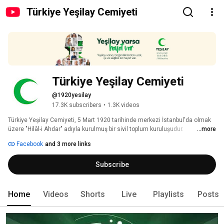
Türkiye Yeşilay Cemiyeti
Türkiye Yeşilay Cemiyeti
@1920yesilay
17.3K subscribers
•
1.3K videos
Türkiye Yeşilay Cemiyeti, 5 Mart 1920 tarihinde merkezi İstanbul'da olmak 
üzere "Hilâl-i Ahdar" adıyla kurulmuş bir sivil toplum kuruluşudur. 
...more
Bağımlılıklarla mücadelede Türkiye'yi örnek ve lider bir ülke yapmak 
Facebook
and 3 more links
vizyonuyla çalışan Yeşilay, çalışmalarında insan onurunu ve saygınlığını 
temel alan, toplumu ve gençliği ayrım gözetmeden zararlı alışkanlıklardan 
Subscribe
korumak için çalışan, milli ve ahlaki değerleri gözeterek ve bilimsel 
metotlar kullanarak tütün, alkol, uyuşturucu madde, kumar ve teknoloji 
bağımlılığıyla mücadele eden; önleyici ve rehabilite edici çalışmalar yapan 
bir halk sağlığı kuruluşudur. 
Home
Videos
Shorts
Live
Playlists
Posts