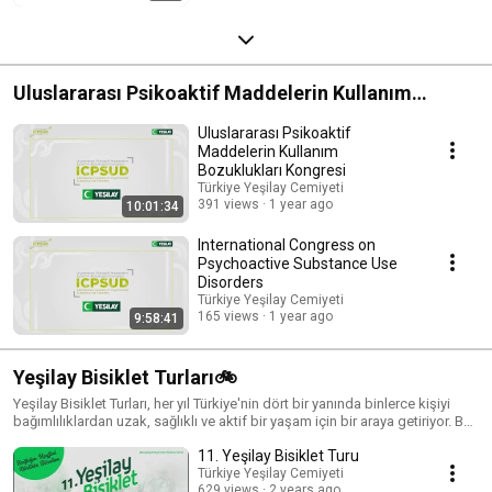
Uluslararası Psikoaktif Maddelerin Kullanım
Bozuklukları Kongresi
Uluslararası Psikoaktif
Maddelerin Kullanım
Bozuklukları Kongresi
Türkiye Yeşilay Cemiyeti
391 views
1 year ago
10:01:34
International Congress on
Psychoactive Substance Use
Disorders
Türkiye Yeşilay Cemiyeti
165 views
1 year ago
9:58:41
Yeşilay Bisiklet Turları🚲
Yeşilay Bisiklet Turları, her yıl Türkiye'nin dört bir yanında binlerce kişiyi
bağımlılıklardan uzak, sağlıklı ve aktif bir yaşam için bir araya getiriyor. Bu
oynatma listesinde, yıllar boyunca düzenlenen Yeşilay Bisiklet Turları'ndan
11. Yeşilay Bisiklet Turu
renkli görüntüleri, etkinlik videolarını ve unutulmaz anları izleyebilirsiniz.
Türkiye geneli bisiklet turları hakkında detaylı bilgi için web sitemizi ziyaret
Türkiye Yeşilay Cemiyeti
629 views
2 years ago
edebilirsiniz. 🔗 https://www.yesilay.org.tr/tr/bisiklet-turu