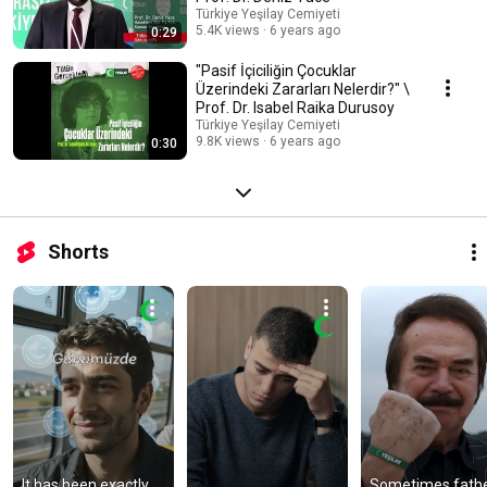
Türkiye Yeşilay Cemiyeti
5.4K views
6 years ago
0:29
"Pasif İçiciliğin Çocuklar
Üzerindeki Zararları Nelerdir?" \
Prof. Dr. Isabel Raika Durusoy
Türkiye Yeşilay Cemiyeti
9.8K views
6 years ago
0:30
Shorts
It has been exactly 
Sometimes fathe