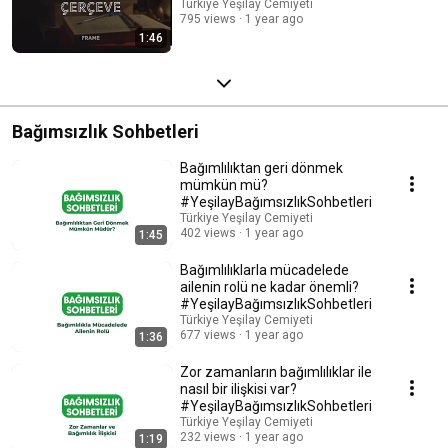
Türkiye Yeşilay Cemiyeti
795 views
1 year ago
1:46
Bağımsızlık Sohbetleri
Bağımlılıktan geri dönmek
mümkün mü?
#YeşilayBağımsızlıkSohbetleri
Türkiye Yeşilay Cemiyeti
402 views
1 year ago
1:45
Bağımlılıklarla mücadelede
ailenin rolü ne kadar önemli?
#YeşilayBağımsızlıkSohbetleri
Türkiye Yeşilay Cemiyeti
677 views
1 year ago
1:36
Zor zamanların bağımlılıklar ile
nasıl bir ilişkisi var?
#YeşilayBağımsızlıkSohbetleri
Türkiye Yeşilay Cemiyeti
232 views
1 year ago
1:19