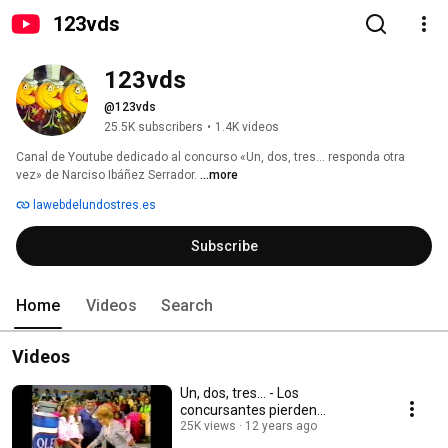
123vds
123vds
@123vds
25.5K subscribers
•
1.4K videos
Canal de Youtube dedicado al concurso «Un, dos, tres... responda otra 
vez» de Narciso Ibáñez Serrador. 
...more
lawebdelundostres.es
Subscribe
Home
Videos
Search
Videos
Un, dos, tres... - Los
concursantes pierden...
25K views
12 years ago