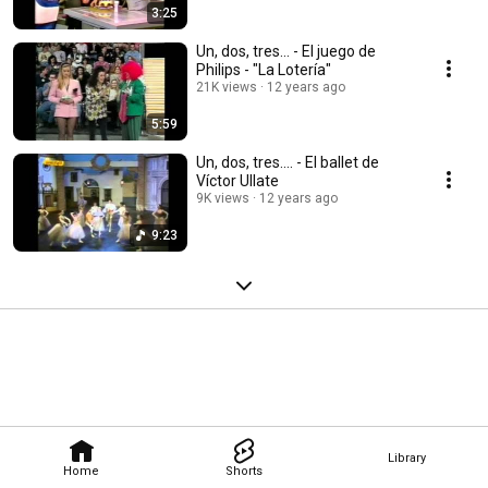
3:25
Un, dos, tres... - El juego de
Philips - "La Lotería"
21K views
12 years ago
5:59
Un, dos, tres.... - El ballet de
Víctor Ullate
9K views
12 years ago
9:23
Library
Home
Shorts