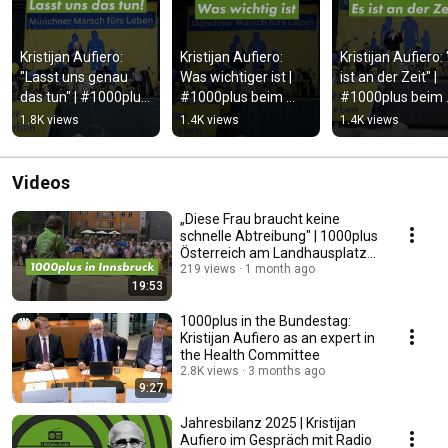
Kristijan Aufiero: 
Kristijan Aufiero: 
Kristijan Aufiero: 
"Lasst uns genau 
Was wichtiger ist | 
ist an der Zeit" | 
das tun" | #1000plus 
#1000plus beim 
#1000plus beim 
beim 
#marschfuersleben 
#marschfuersleb
1.8K views
1.4K views
1.4K views
#marschfuersleben 
#münchen |  
#münchen
#münchen
#kulturdeslebens
Videos
„Diese Frau braucht keine
schnelle Abtreibung" | 1000plus
Österreich am Landhausplatz
Innsbruck
219 views
1 month ago
19:53
1000plus in the Bundestag:
Kristijan Aufiero as an expert in
the Health Committee
2.8K views
3 months ago
9:27
Jahresbilanz 2025 | Kristijan
Aufiero im Gespräch mit Radio