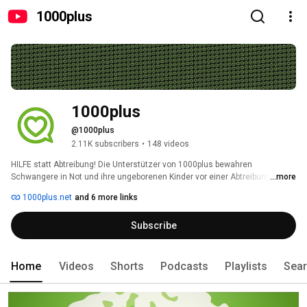
1000plus
1000plus
@1000plus
2.11K subscribers
•
148 videos
HILFE statt Abtreibung! Die Unterstützer von 1000plus bewahren 
Schwangere in Not und ihre ungeborenen Kinder vor einer Abtreibung – 
...more
durch die Förderung der Information, Beratung und Hilfe von Profemina 
1000plus.net
and 6 more links
International (profemina.org) 
Subscribe
Home
Videos
Shorts
Podcasts
Playlists
Sea