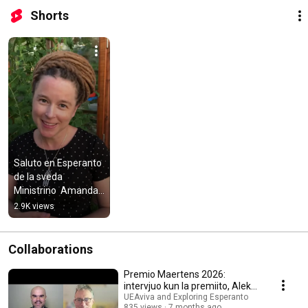
Shorts
Saluto en Esperanto 
de la sveda 
Ministrino  Amanda 
Lind
2.9K views
Collaborations
Premio Maertens 2026:
intervjuo kun la premiito, Alekso
Miller
UEAviva and Exploring Esperanto
835 views
7 months ago