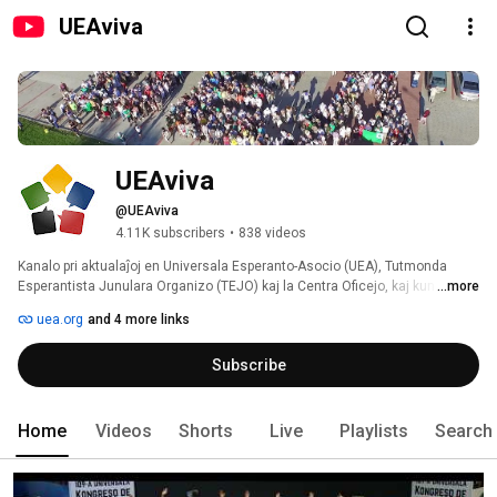
UEAviva
UEAviva
@UEAviva
4.11K subscribers
•
838 videos
Kanalo pri aktualaĵoj en Universala Esperanto-Asocio (UEA), Tutmonda 
Esperantista Junulara Organizo (TEJO) kaj la Centra Oficejo, kaj kun 
...more
videoregistraĵoj el Universalaj Kongresoj kaj Malfermaj Tagoj de la Centra 
uea.org
and 4 more links
Oficejo. 
Subscribe
Home
Videos
Shorts
Live
Playlists
Search