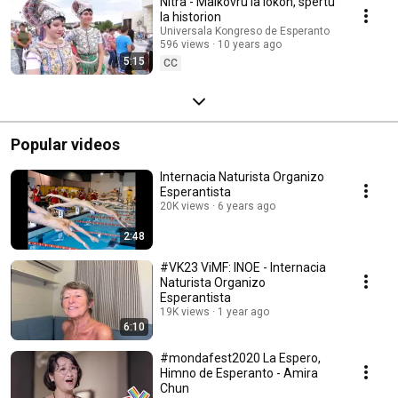
Nitra - Malkovru la lokon, spertu
la historion
Universala Kongreso de Esperanto
596 views
10 years ago
5:15
CC
Popular videos
Internacia Naturista Organizo
Esperantista
20K views
6 years ago
2:48
#VK23 ViMF: INOE - Internacia
Naturista Organizo
Esperantista
19K views
1 year ago
6:10
#mondafest2020 La Espero,
Himno de Esperanto - Amira
Chun