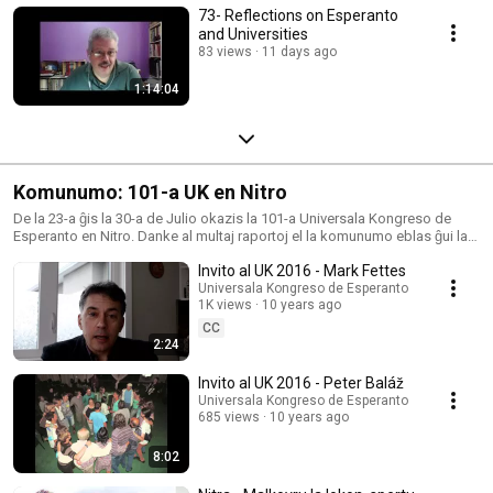
73- Reflections on Esperanto
and Universities
83 views
11 days ago
1:14:04
Komunumo: 101-a UK en Nitro
De la 23-a ĝis la 30-a de Julio okazis la 101-a Universala Kongreso de
Esperanto en Nitro. Danke al multaj raportoj el la komunumo eblas ĝui la
etoson per tiuj ĉi videoj.
Invito al UK 2016 - Mark Fettes
Universala Kongreso de Esperanto
1K views
10 years ago
CC
2:24
Invito al UK 2016 - Peter Baláž
Universala Kongreso de Esperanto
685 views
10 years ago
8:02