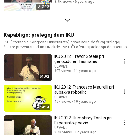
8.9K views
6 years ago
2:12
Kapabligo: prelegoj dum IKU
IKU (Internacia Kongresa Universitato) estas serio de fakaj prelegoj
ĉiujare prezentataj dum UK ekde 1951. Ĝi ofertas prelegojn de spertuloj,
profesoroj aŭ docentoj en siaj fakoj: lingvistiko, literaturo, etnologio,
IKU 2012: Trevor Steele pri
komputiko, astronomio, ekonomio ktp.
genocido en Tasmanio
UEAviva
607 views
11 years ago
51:02
IKU 2012: Francesco Maurelli pri
subakva robotiko
UEAviva
497 views
10 years ago
49:14
IKU 2012: Humphrey Tonkin pri
Esperanto-poezio
UEAviva
2.4K views
12 years ago