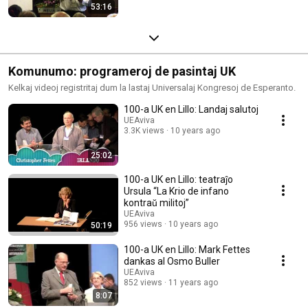
53:16
Komunumo: programeroj de pasintaj UK
Kelkaj videoj registritaj dum la lastaj Universalaj Kongresoj de Esperanto.
100-a UK en Lillo: Landaj salutoj
UEAviva
3.3K views
10 years ago
25:02
100-a UK en Lillo: teatraĵo
Ursula “La Krio de infano
kontraŭ militoj”
UEAviva
956 views
10 years ago
50:19
100-a UK en Lillo: Mark Fettes
dankas al Osmo Buller
UEAviva
852 views
11 years ago
8:07