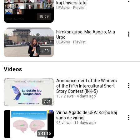
kaj Universitatoj
UEAviva · Playlist
69
Filmkonkurso: Mia Asocio, Mia
Urbo
UEAviva · Playlist
33
Videos
Announcement of the Winners
of the Fifth Intercultural Short
Story Contest (INK-5)
107 views
4 days ago
7:01
Virina Agado de UEA: Korpo kaj
sano de virinoj
93 views
11 days ago
3:41:15