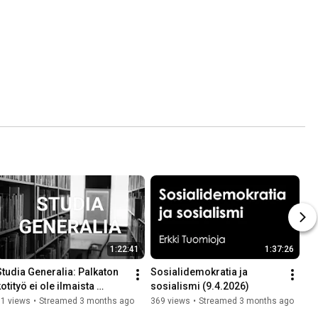
1:22:41
1:37:26
Studia Generalia: Palkaton 
Sosialidemokratia ja 
otityö ei ole ilmaista 
sosialismi (9.4.2026)
(23.4.2026)
51 views
•
Streamed 3 months ago
369 views
•
Streamed 3 months ago