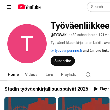
Työväenliikkee
@TYOVAKI
•
489 subscribers
•
171 vi
Työväenliikkeen kirjasto on kaikille avoi
Kirjaston ystäväseura Työväenkirjaston
tyovaenperinne.fi
and 2 more links
tapahtumia. 
Subscribe
Home
Videos
Live
Playlists
Stadin työväenkirjallisuuspäivät 2025
Play a