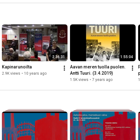
(28.5.2026)
2:36:31
1:55:04
Kapinarunoilta
Aavan meren tuolla puolen. 
P
Antti Tuuri. (3.4.2019)
2.9K views
•
10 years ago
1.5K views
•
7 years ago
1