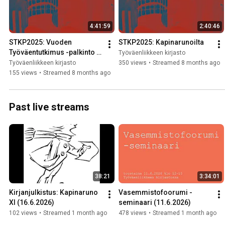
4:41:59
2:40:46
STKP2025: Vuoden 
STKP2025: Kapinarunoilta
Työväentutkimus -palkinto / 
Työväenliikkeen kirjasto
Työväentutkimus vuosikirja 
Työväenliikkeen kirjasto
350 views
•
Streamed 8 months ago
2025 / Tapani Kinnunen
155 views
•
Streamed 8 months ago
Past live streams
38:21
3:34:01
Kirjanjulkistus: Kapinaruno 
Vasemmistofoorumi -
XI (16.6.2026)
seminaari (11.6.2026)
102 views
•
Streamed 1 month ago
478 views
•
Streamed 1 month ago