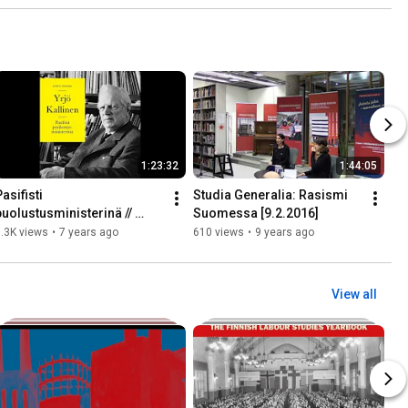
1:23:32
1:44:05
asifisti 
Studia Generalia: Rasismi 
puolustusministerinä // 
Suomessa [9.2.2016]
Aseettomat kädet (7.2.2019)
.3K views
•
7 years ago
610 views
•
9 years ago
View all