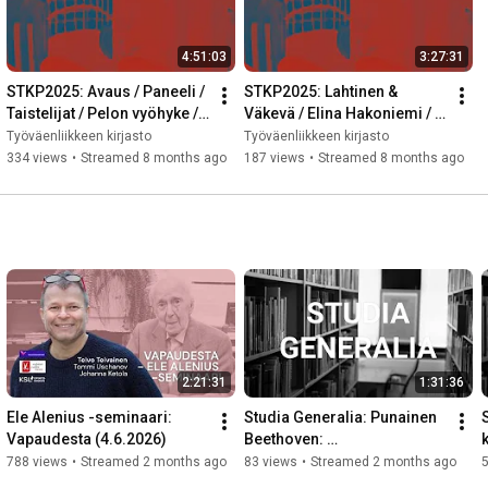
4:51:03
3:27:31
STKP2025: Avaus / Paneeli / 
STKP2025: Lahtinen & 
Taistelijat / Pelon vyöhyke / 
Väkevä / Elina Hakoniemi / 
Helsinginkatu / 
Eero Ojanen
Työväenliikkeen kirjasto
Työväenliikkeen kirjasto
Voittajantunti
334 views
•
Streamed 8 months ago
187 views
•
Streamed 8 months ago
2:21:31
1:31:36
Ele Alenius -seminaari: 
Studia Generalia: Punainen 
Vapaudesta (4.6.2026)
Beethoven: 
k
sarjakuvasinfonia Dmitri 
788 views
•
Streamed 2 months ago
83 views
•
Streamed 2 months ago
Šostakovitšin elämästä 