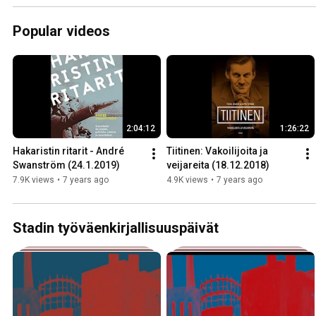
Popular videos
2:04:12
1:26:22
Hakaristin ritarit - André 
Tiitinen: Vakoilijoita ja 
Swanström (24.1.2019)
veijareita (18.12.2018)
7.9K views
•
7 years ago
4.9K views
•
7 years ago
Stadin työväenkirjallisuuspäivät