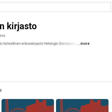
n kirjasto
deos
n tieteellinen erikoiskirjasto Helsingin Sörnäisissä. 
...more
 ystävät ry streamaa ja tallentaa kirjastossa tapahtuvia 
ll