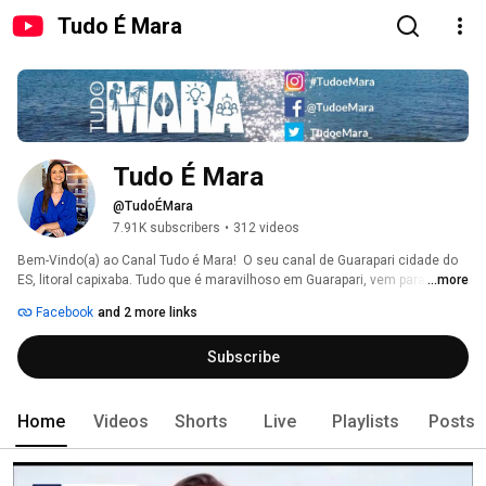
Tudo É Mara
Tudo É Mara
@TudoÉMara
7.91K subscribers
•
312 videos
Bem-Vindo(a) ao Canal Tudo é Mara!  O seu canal de Guarapari cidade do 
ES, litoral capixaba. Tudo que é maravilhoso em Guarapari, vem parar aqui. 
...more
Como jornalista e corretora, te apresento os melhores imóveis para você 
Facebook
and 2 more links
que sonha ter sua casa de praia. 
Subscribe
Home
Videos
Shorts
Live
Playlists
Posts