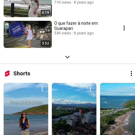
71K views
8 years ago
4:19
O que fazer à noite em
Guarapari
53K views
8 years ago
3:52
Shorts