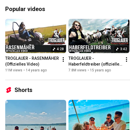
Popular videos
4:28
3:42
TROGLAUER - RASENMÄHER 
TROGLAUER - 
(Offizielles Video)
Haberfeldtreiber (offizielles 
Video)
11M views
•
14 years ago
7.8M views
•
15 years ago
Shorts