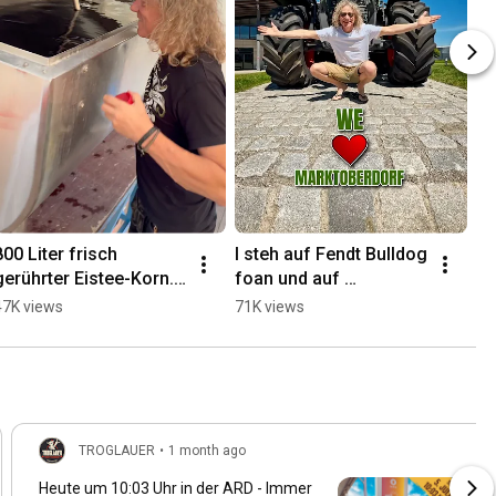
800 Liter frisch 
I steh auf Fendt Bulldog 
gerührter Eistee-Korn. 
foan und auf 
Das gibt’s nur auf dem 
Marktoberdorf! ❤️
47K views
71K views
Dorf! 🥃 #troglauer 
#troglauer #fendt 
#dorfkind #korn
#landwirtschaft
TROGLAUER
•
1 month ago
Heute um
10:03
Uhr in der ARD - Immer