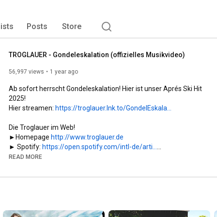
lists
Posts
Store
TROGLAUER - Gondeleskalation (offizielles Musikvideo)
56,997 views
1 year ago
Ab sofort herrscht Gondeleskalation! Hier ist unser Aprés Ski Hit 
2025!

Hier streamen: 
https://troglauer.lnk.to/GondelEskala...
Die Troglauer im Web!

►Homepage 
http://www.troglauer.de
► Spotify: 
https://open.spotify.com/intl-de/arti...
►TikTok: 
https://www.tiktok.com/@troglauer_off...
READ MORE
►Facebook: 
https://www.facebook.com/troglauer
►Instagram: 
https://www.instagram.com/troglauer
https://www.amazon.de/music/player/al...