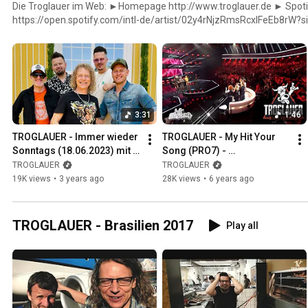
Die Troglauer im Web: ►Homepage http://www.troglauer.de ► Spoti
https://open.spotify.com/intl-de/artist/02y4rNjzRmsRcxIFeEb8r
►TikTok: https://www.tiktok.com/@troglauer_official? ►Facebook:
https://www.facebook.com/troglauer ►Instagram: https://www.ins
3:31
1:46
TROGLAUER - Immer wieder 
TROGLAUER - My Hit Your 
Sonntags (18.06.2023) mit 
Song (PRO7) - 
dem Titel "LAUF"
Abendteuerland (Pur-Cover)
TROGLAUER
TROGLAUER
19K views
•
3 years ago
28K views
•
6 years ago
TROGLAUER - Brasilien 2017
Play all