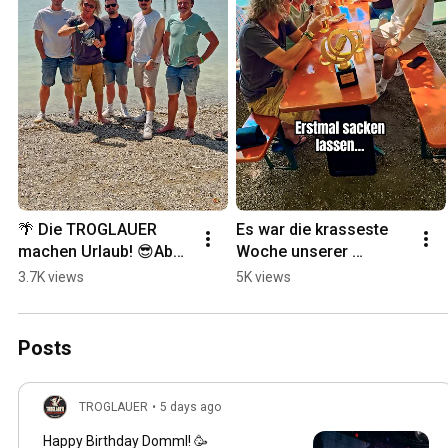
🌴 Die TROGLAUER 
Es war die krasseste 
machen Urlaub! 😎Aber 
Woche unserer 
keine Sorge – Ende 
Bandgeschichte! 🤯 
3.7K views
5K views
August geht’s weiter! 🔥
#troglauer #wacken 
🍻 #troglauer
#wiesnhit #oktoberfest
Posts
TROGLAUER
•
5 days ago
Happy Birthday Domml! 🥳