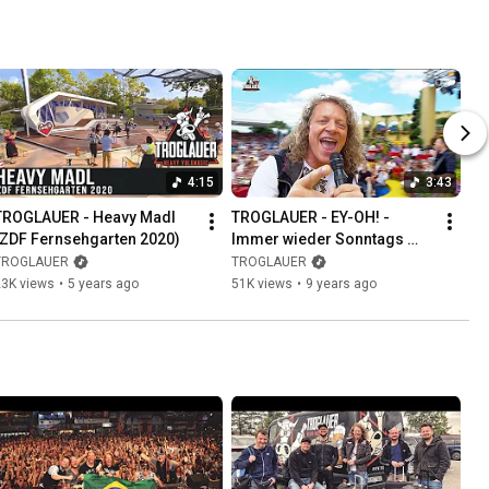
4:15
3:43
TROGLAUER - Heavy Madl 
TROGLAUER - EY-OH! - 
(ZDF Fernsehgarten 2020)
Immer wieder Sonntags 
(ARD) 2017
TROGLAUER
TROGLAUER
23K views
•
5 years ago
51K views
•
9 years ago