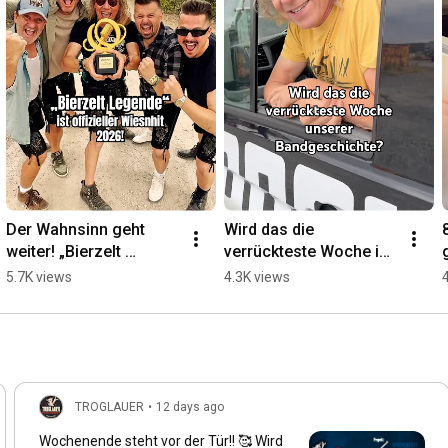
Der Wahnsinn geht 
Wird das die 
weiter! „Bierzelt 
verrückteste Woche in 
Legende“ ist offizieller 
der Geschichte der 
5.7K views
4.3K views
Wiesnhit 2026! 
Troglauer? #troglauer
#oktoberfest 
#troglauer
TROGLAUER
•
12 days ago
Wochenende steht vor der Tür!! 🥰 Wird