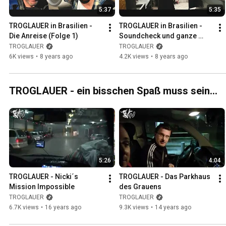
5:37
5:35
TROGLAUER in Brasilien - 
TROGLAUER in Brasilien - 
Die Anreise (Folge 1)
Soundcheck und ganze 
Büffelherden (Folge 2)
TROGLAUER
TROGLAUER
6K views
•
8 years ago
4.2K views
•
8 years ago
TROGLAUER - ein bisschen Spaß muss sein...
5:26
4:04
TROGLAUER - Nicki´s 
TROGLAUER - Das Parkhaus 
Mission Impossible
des Grauens
TROGLAUER
TROGLAUER
6.7K views
•
16 years ago
9.3K views
•
14 years ago