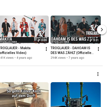
3:05
3:31
TROGLAUER - Makita 
TROGLAUER - DAHOAM IS 
(offizielles Video)
DES WAS ZÄHLT (Offizielles 
Video)
341K views
•
4 years ago
294K views
•
7 years ago