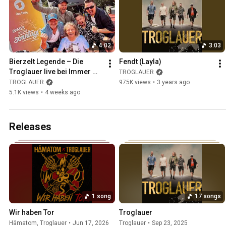
4:02
3:03
Bierzelt Legende – Die 
Fendt (Layla)
Troglauer live bei Immer 
TROGLAUER
wieder sonntags (5. Juli 
TROGLAUER
975K views
•
3 years ago
2026)
5.1K views
•
4 weeks ago
Releases
1 song
17 songs
Wir haben Tor
Troglauer
Hämatom
,
Troglauer
•
Jun 17, 2026
Troglauer
•
Sep 23, 2025