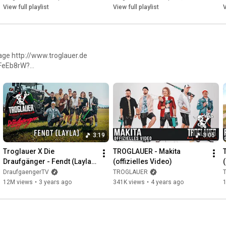
View full playlist
View full playlist
V
IFeEb8rW?
glauer_official?
3:19
3:05
Troglauer X Die 
TROGLAUER - Makita 
Draufgänger - Fendt (Layla) 
(offizielles Video)
[offizielles Musikvideo]
DraufgaengerTV
TROGLAUER
12M views
•
3 years ago
341K views
•
4 years ago