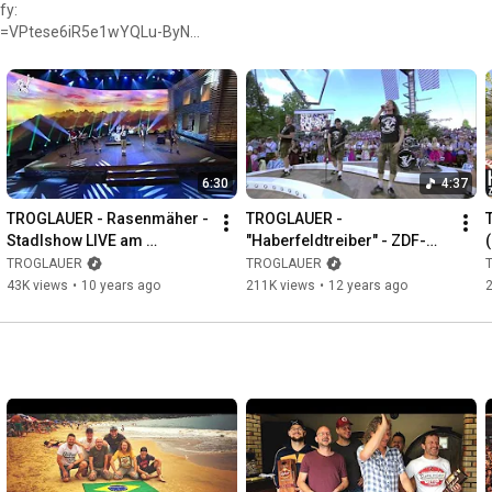
fy:
W?si=VPtese6iR5e1wYQLu-ByNw
tagram.com/troglauer
6:30
4:37
TROGLAUER - Rasenmäher - 
TROGLAUER - 
Stadlshow LIVE am 
"Haberfeldtreiber" - ZDF-
12.09.2015
Fernsehgarten - 
TROGLAUER
TROGLAUER
Oktoberfest-Spezial 2013
43K views
•
10 years ago
211K views
•
12 years ago