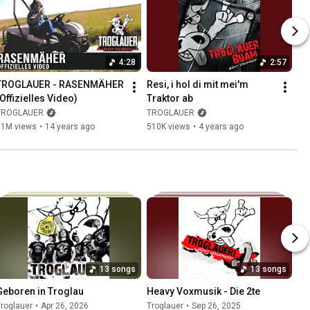
4:28
2:57
TROGLAUER - RASENMÄHER 
Resi, i hol di mit mei'm 
(Offizielles Video)
Traktor ab
TROGLAUER
TROGLAUER
11M views
•
14 years ago
510K views
•
4 years ago
13 songs
13 songs
Geboren in Troglau
Heavy Voxmusik - Die 2te
roglauer
•
Apr 26, 2026
Troglauer
•
Sep 26, 2025