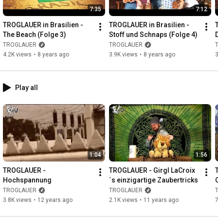
7:35
7:12
TROGLAUER in Brasilien - 
TROGLAUER in Brasilien - 
The Beach (Folge 3)
Stoff und Schnaps (Folge 4)
TROGLAUER
TROGLAUER
4.2K views
•
8 years ago
3.9K views
•
8 years ago
3
Play all
1:04
1:56
TROGLAUER - 
TROGLAUER - Girgl LaCroix
Hochspannung
´s einzigartige Zaubertricks
TROGLAUER
TROGLAUER
3.8K views
•
12 years ago
2.1K views
•
11 years ago
7