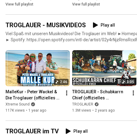
View full playlist
View full playlist
TROGLAUER - MUSIKVIDEOS
Play all
Viel Spaß mit unseren Musikvideos! Die Troglauer im Web! ►Homepage http://www.troglauer.de
► Spotify: https://open.spotify.com/intl-de/artist/02y4rNjzRmsRcx
si=VPtese6iR5e1wYQLu-ByNw ►TikTok: https://www.tiktok.com/@tro
►Facebook: https://www.facebook.com/troglauer ►Instagram:
https://www.instagram.com/troglauer
2:46
3:05
MalleKur - Peter Wackel & 
TROGLAUER - Schubkarrn 
Die Troglauer (offizielles 
Chief (offizielles 
Musikvideo)
Musikvideo)
Xtreme Sound
TROGLAUER
117K views
•
1 year ago
1.3M views
•
2 years ago
TROGLAUER im TV
Play all