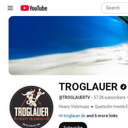
TROGLAUER
@TROGLAUERTV
•
57.2K subscribers
•
Heavy Volxmusic ★ Quetschn meets E-
info@troglauer.de 
troglauer.de
and 6 more links
Subscribe