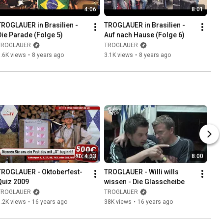
4:06
8:01
TROGLAUER in Brasilien - 
TROGLAUER in Brasilien - 
Die Parade (Folge 5)
Auf nach Hause (Folge 6)
TROGLAUER
TROGLAUER
.6K views
•
8 years ago
3.1K views
•
8 years ago
4:33
8:00
TROGLAUER - Oktoberfest-
TROGLAUER - Willi wills 
Quiz 2009
wissen - Die Glasscheibe
TROGLAUER
TROGLAUER
.2K views
•
16 years ago
38K views
•
16 years ago