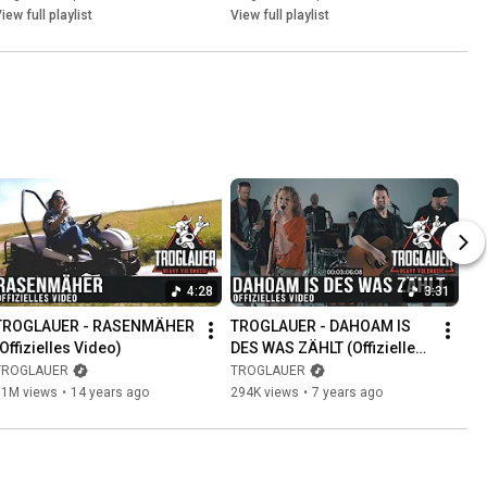
iew full playlist
View full playlist
4:28
3:31
TROGLAUER - RASENMÄHER 
TROGLAUER - DAHOAM IS 
(Offizielles Video)
DES WAS ZÄHLT (Offizielles 
Video)
TROGLAUER
TROGLAUER
11M views
•
14 years ago
294K views
•
7 years ago