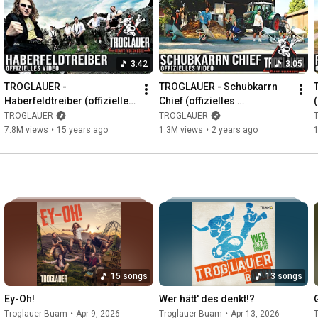
3:42
3:05
TROGLAUER - 
TROGLAUER - Schubkarrn 
Haberfeldtreiber (offizielles 
Chief (offizielles 
Video)
Musikvideo)
TROGLAUER
TROGLAUER
7.8M views
•
15 years ago
1.3M views
•
2 years ago
15 songs
13 songs
Ey-Oh!
Wer hätt' des denkt!?
Troglauer Buam
•
Apr 9, 2026
Troglauer Buam
•
Apr 13, 2026
T