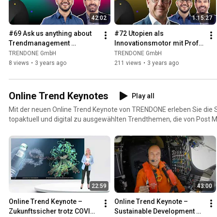
42:02
1:15:27
#69 Ask us anything about 
#72 Utopien als 
Trendmanagement 
Innovationsmotor mit Prof. 
November
Stefan Selke von der 
TRENDONE GmbH
TRENDONE GmbH
Hochschule Furtwangen
8 views
•
3 years ago
211 views
•
3 years ago
Online Trend Keynotes
Play all
Mit der neuen Online Trend Keynote von TRENDONE erleben Sie die 
topaktuell und digital zu ausgewählten Trendthemen, die von Post M
Auswirkungen der Coronakrise reichen. Werfen Sie mit unseren Speakern einen inspirierenden
Blick in die Zukunft. Die Live-Mitschnitte der Online Trend Keynotes b
Welt von morgen ein Stück näher und zeichnen auch in unsicheren Ze
Entwicklungen und Möglichkeiten für Ihr Business.
22:59
43:00
Online Trend Keynote – 
Online Trend Keynote – 
Zukunftssicher trotz COVID-
Sustainable Development 