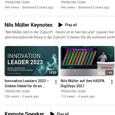
19
Goals
TRENDONE GmbH
TRENDONE GmbH
549 views
•
Streamed 5 years ago
646 views
•
Streamed 5 years ago
Nils Müller Keynotes
Play all
"Nils Müller lebt in der Zukunft - Heute ist er hier bei uns!" Lassen Sie sich mitnehmen auf eine
atemberaubende Reise in die Zukunft. Erleben Sie die weltweit wich
Trends live auf der Bühne. Nils Müller ist bekannt für seine mitreiße
inspirierenden Präsentationen zu weltweiten Innovation-Hotspots u
Erfahrungsschatz als Speaker ist außergewöhnlich vielfältig; er hat
gehalten. In seiner multimedialen Keynote reist Nils Müller mit dem Publikum in das Jahr 2030. Er
präsentiert disruptive Technologien, die Marketing, Medien und unser
Gesundheit bis zum Zuhause grundlegend verändern werden. Ein bes
29:03
1:46
Schnittstellen der Technologien Artificial Intelligence, Robotics, 3D-Pr
Augmented Vision und Internet of Things gelegt – dort entstehen die
Innovation Leaders 2023 – 
Nils Müller auf den HASPA 
existierende Best-Practice-Beispiele machen deutlich, dass sich die
Sieben Hebel für Ihren 
DigiDays 2021
Zukunft schon im Jetzt erkennen lässt. Nils' Karriere begann im IBM Innovation Center. Während
Innovationserfolg
TRENDONE GmbH
TRENDONE GmbH
seines Master Studiums in Berlin, New York und Mailand gründete e
206 views
•
3 years ago
110 views
•
4 years ago
die sich auf die Identifizierung von Micro-Trends und Weak Signals spez
seiner Frau und seinen drei Kindern in Hamburg-Blankenese.
https://www.trendone.com/vortraege/speaker-nils-mueller -----------------------------------------------
Keynote Speaker
Play all
---- "Nils Müller lives in the future - today he is here with us." Take part in a breathtaking journey