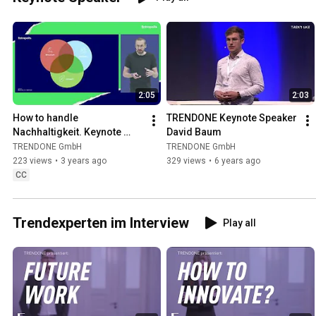
into the future. Experience the world's most important innovations an
Mueller is famous for his stirring future journeys and for his inspiri
worldwide Innovation-Hotspots & Trends. Nils has exceptionally wide
speaker, and has already given over 700 keynote presentations. Nils started his career at the IBM
Innovation Center. During his Master program in Berlin, New York an
TRENDONE, a company that is specialized in micro-trends and weak
2:05
2:03
leader in identifying key trends in fast moving branches of business. N
and three children in Hamburg-Blankenese. https://www.trendone.com/en/keynotes/speaker-
How to handle 
TRENDONE Keynote Speaker 
nils-mueller
Nachhaltigkeit. Keynote 
David Baum
Thomas Haubold, 
TRENDONE GmbH
TRENDONE GmbH
fintropolis 2022
223 views
•
3 years ago
329 views
•
6 years ago
CC
Trendexperten im Interview
Play all