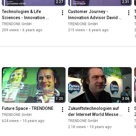
2:27
2:31
Technologien & Life 
Customer Journey - 
Sciences - Innovation 
Innovation Advisor David 
Advisor Catharina Hoyer 
Baum erläutert Chancen und 
TRENDONE GmbH
TRENDONE GmbH
über digitale Innovationen
neue Herausforderungen
209 views
•
6 years ago
215 views
•
6 years ago
1:25
3:06
Future Space - TRENDONE
Zukunftstechnologien auf 
der Internet World Messe 
TRENDONE GmbH
2016 mit TRENDONE
624 views
•
10 years ago
TRENDONE GmbH
2.1K views
•
10 years ago