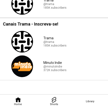
Trama
@trama
185K subscribers
Canais Trama - Inscreva-se!
Trama
@trama
185K subscribers
Minuto Indie
@minutoIndie
372K subscribers
Library
Home
Shorts