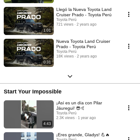
Llegó la Nueva Toyota Land
Cruiser Prado - Toyota Perú
Toyota Perú
721 views
2 years ago
1:01
Nueva Toyota Land Cruiser
Prado - Toyota Perú
Toyota Perú
18K views
2 years ago
0:31
Start Your Impossible
¡Así es un día con Pilar
Jáuregui! 😎🤙
Toyota Perú
2.3K views
1 year ago
4:43
¡Eres grande, Gladys! 💪🔥
Toyota Perú