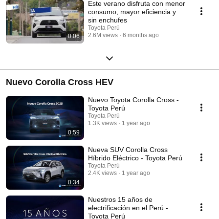
Este verano disfruta con menor
consumo, mayor eficiencia y
sin enchufes
Toyota Perú
2.6M views
6 months ago
0:06
Nuevo Corolla Cross HEV
Nuevo Toyota Corolla Cross -
Toyota Perú
Toyota Perú
1.3K views
1 year ago
0:59
Nueva SUV Corolla Cross
Híbrido Eléctrico - Toyota Perú
Toyota Perú
2.4K views
1 year ago
0:34
Nuestros 15 años de
electrificación en el Perú -
Toyota Perú