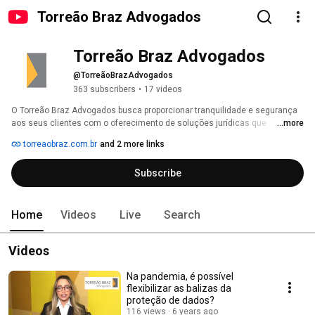
Torreão Braz Advogados
Torreão Braz Advogados
@TorreãoBrazAdvogados
363 subscribers
•
17 videos
O Torreão Braz Advogados busca proporcionar tranquilidade e segurança 
aos seus clientes com o oferecimento de soluções jurídicas que 
...more
contribuam com o desenvolvimento e o sucesso de seus parceiros. 
torreaobraz.com.br
and 2 more links
Subscribe
Home
Videos
Live
Search
Videos
Na pandemia, é possível
flexibilizar as balizas da
proteção de dados?
116 views
6 years ago