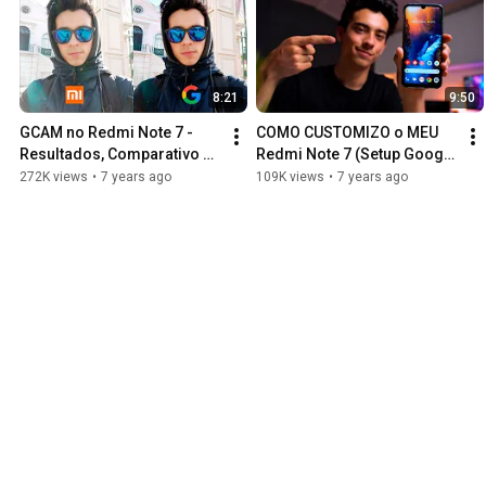
8:21
9:50
GCAM no Redmi Note 7 - 
COMO CUSTOMIZO o MEU 
Resultados, Comparativo e 
Redmi Note 7 (Setup Google 
como INSTALAR SEM ROOT
Pixel)
272K views
•
7 years ago
109K views
•
7 years ago