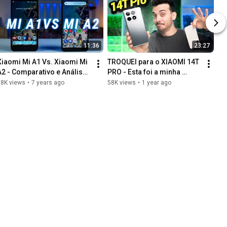
11:36
23:27
Xiaomi Mi A1 Vs. Xiaomi Mi 
TROQUEI para o XIAOMI 14T 
A2 - Comparativo e Análise 
PRO - Esta foi a minha 
em Português
experiência Review 
58K views
•
7 years ago
58K views
•
1 year ago
Comparativo Xiaomi 14T