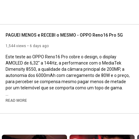
PAGUEI MENOS e RECEBI o MESMO - OPPO Reno16 Pro 5G
1,544 views
6 days ago
Este teste ao OPPO Reno16 Pro cobre o design, o display 
AMOLED de 6,32" a 144Hz, a performance com o MediaTek 
Dimensity 8550, a qualidade da câmara principal de 200MP, a 
autonomia dos 6000mAh com carregamento de 80W e o preço, 
para perceber se compensa mesmo pagar menos de metade 
por um telemóvel que se comporta como um topo de gama.

COMPRA o OPPO Reno16 Pro 5G aqui 
READ MORE
https://www.oppo.com/pt/smartphones/s...
💬 GRUPO de TELEGRAM com DESCONTOS, OFERTAS e 
GIVEAWAYS 
https://t.me/+nG8LUfS_rjI3YTA8
PARCERIAS/PARTNERSHIPS: geral@tonivicente.com
