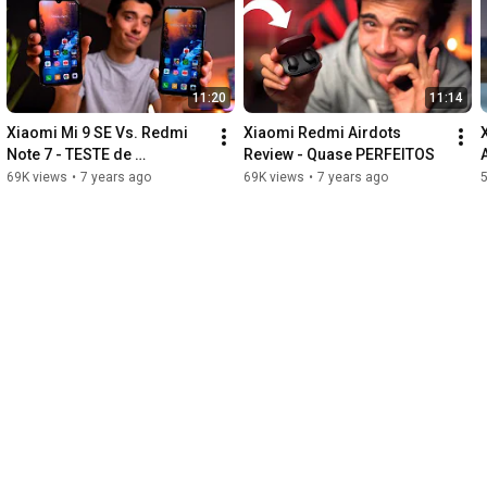
#oppo
#opporeno16pro
#opporeno16series
11:20
11:14
Xiaomi Mi 9 SE Vs. Redmi 
Xiaomi Redmi Airdots 
Note 7 - TESTE de 
Review - Quase PERFEITOS
DESEMPENHO! Aplicativos, 
69K views
•
7 years ago
69K views
•
7 years ago
PUBG e Benchmarks