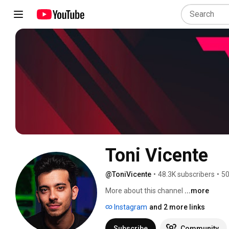
Toni Vicente
@ToniVicente
•
48.3K subscribers
•
50
More about this channel
...more
Instagram
and 2 more links
Subscribe
Community