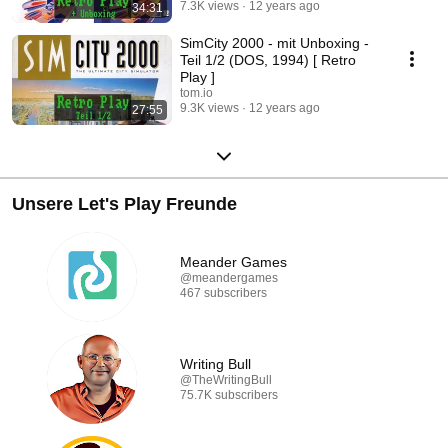
7.3K views
12 years ago
34:31
SimCity 2000 - mit Unboxing -
Teil 1/2 (DOS, 1994) [ Retro
Play ]
tom.io
9.3K views
12 years ago
27:55
Unsere Let's Play Freunde
Meander Games
@meandergames
467 subscribers
Writing Bull
@TheWritingBull
75.7K subscribers