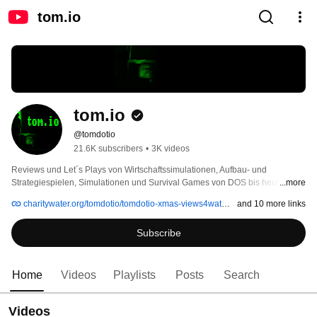
tom.io
tom.io
@tomdotio
21.6K subscribers
•
3K videos
Reviews und Let´s Plays von Wirtschaftssimulationen, Aufbau- und 
Strategiespielen, Simulationen und Survival Games von DOS bis heute. 
...more
charitywater.org/tomdotio/tomdotio-xmas-views4water-2025
and 10 more links
Subscribe
Home
Videos
Playlists
Posts
Search
Videos