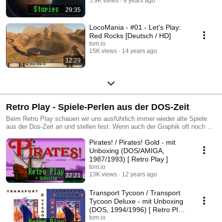
5.9K views
9 years ago
29:35
LocoMania - #01 - Let's Play:
Red Rocks [Deutsch / HD]
tom.io
15K views
14 years ago
12:29
Retro Play - Spiele-Perlen aus der DOS-Zeit
Beim Retro Play schauen wir uns ausführlich immer wieder alte Spiele
aus der Dos-Zeit an und stellen fest: Wenn auch der Graphik oft noch die
3te Dimension fehlt, so stehen diese Perlen den heutigen Spielen oft in
Pirates! / Pirates! Gold - mit
nichts nach.
Unboxing (DOS/AMIGA,
1987/1993) [ Retro Play ]
tom.io
13K views
12 years ago
32:21
Transport Tycoon / Transport
Tycoon Deluxe - mit Unboxing
(DOS, 1994/1996) [ Retro Play
]
tom.io