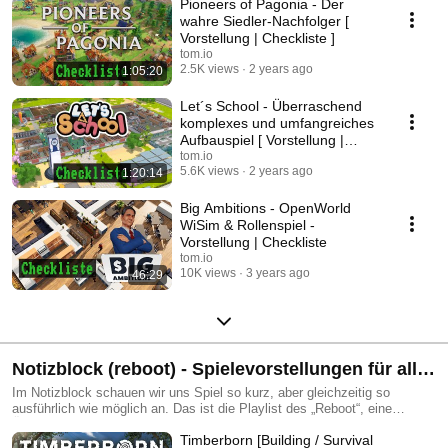
Pioneers of Pagonia - Der
wahre Siedler-Nachfolger [
Vorstellung | Checkliste ]
tom.io
2.5K views
2 years ago
1:05:20
Let´s School - Überraschend
komplexes und umfangreiches
Aufbauspiel [ Vorstellung |
Checkliste ]
tom.io
5.6K views
2 years ago
1:20:14
Big Ambitions - OpenWorld
WiSim & Rollenspiel -
Vorstellung | Checkliste
tom.io
10K views
3 years ago
46:29
Notizblock (reboot) - Spielevorstellungen für alle
mit wenig Zeit [ Tests / Reviews / Previews ]
Im Notizblock schauen wir uns Spiel so kurz, aber gleichzeitig so
ausführlich wie möglich an. Das ist die Playlist des „Reboot“, eine
Überarbeitung des Konzeptes mit wesentlich mehr Schnitten und
Timberborn [Building / Survival
Nachvertonung.