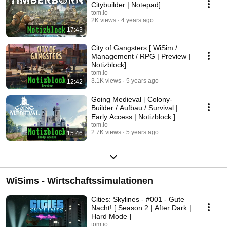
Citybuilder | Notepad]
tom.io
2K views
4 years ago
17:43
City of Gangsters [ WiSim /
Management / RPG | Preview |
Notizblock]
tom.io
3.1K views
5 years ago
12:42
Going Medieval [ Colony-
Builder / Aufbau / Survival |
Early Access | Notizblock ]
tom.io
2.7K views
5 years ago
15:46
WiSims - Wirtschaftssimulationen
Cities: Skylines - #001 - Gute
Nacht! [ Season 2 | After Dark |
Hard Mode ]
tom.io