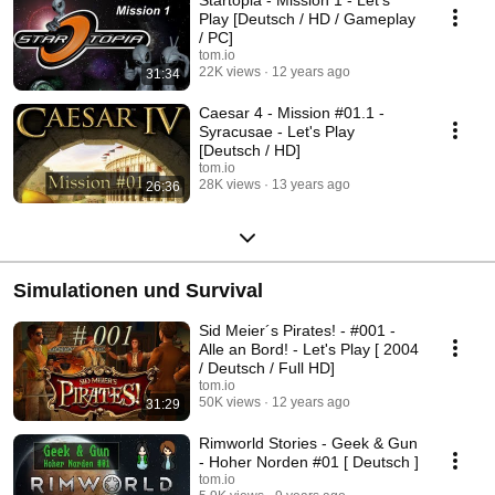
Startopia - Mission 1 - Let's
Play [Deutsch / HD / Gameplay
/ PC]
tom.io
22K views
12 years ago
31:34
Caesar 4 - Mission #01.1 -
Syracusae - Let's Play
[Deutsch / HD]
tom.io
28K views
13 years ago
26:36
Simulationen und Survival
Sid Meier´s Pirates! - #001 -
Alle an Bord! - Let's Play [ 2004
/ Deutsch / Full HD]
tom.io
50K views
12 years ago
31:29
Rimworld Stories - Geek & Gun
- Hoher Norden #01 [ Deutsch ]
tom.io