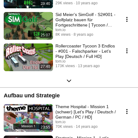
29K views
10 years ago
29:40
Sid Meier's SimGolf - S2#001 -
Golfplatz bauen für
Fortgeschrittene [ Tycoon /
Management / Golf ]
tom.io
8K views
8 years ago
25:07
Rollercoaster Tycoon 3 Endlos
- #001 - Falschparker - Let's
Play [Deutsch / Full HD]
tom.io
173K views
13 years ago
27:40
Aufbau und Strategie
Theme Hospital - Mission 1
(schwer) [Let's Play / Deutsch /
German / PC / HD]
tom.io
70K views
14 years ago
23:55