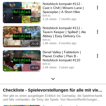
Phasen der Veröffentlichung. Je 4 Spiele sind pro Video
Notizblock kompakt #112 -
zusammengefasst. Übersicht aller Spiele mit Links auf meiner
Homepage: http://tom.io/notizblock-kompakt/
Cast n Chill | Minami Lane |
Spaceplan | A Short Hike
tom.io
1.1K views
7 months ago
19:21
Notizblock kompakt #111 -
Tavern Keeper | Spilled! | Ale
Abbey | Easy Delivery Co.
tom.io
1.8K views
8 months ago
20:28
Derail Valley | Fabledom |
Planet Crafter | Plan B -
Notizblock kompakt #110
tom.io
2.4K views
3 years ago
26:56
Checkliste - Spielevorstellungen für alle mit viel
Zeit [ Tests / Reviews / Previews ]
Hier gibt es einen ausgiebigen Einblick ins Gameplay, die Spielmechanik
und falls vorhanden, die Story der Spiele. Von Neuveröffentlichungen
über Alpha- und Beta-Vorstellung bis hin Klassikern ist alles dabei.