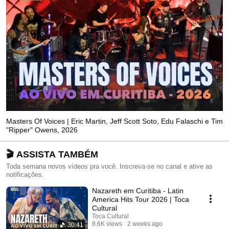
Masters Of Voices | Eric Martin, Jeff Scott Soto, Edu Falaschi e Tim
"Ripper" Owens, 2026
🎬 ASSISTA TAMBÉM
Toda semana novos vídeos pra você. Inscreva-se no canal e ative as
notificações.
Nazareth em Curitiba - Latin
America Hits Tour 2026 | Toca
Cultural
Toca Cultural
8.6K views
2 weeks ago
30:41