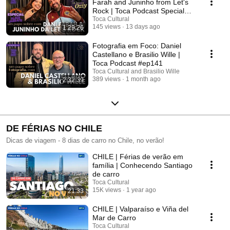
Farah and Juninho from Let's
Rock | Toca Podcast Special
#ep142
Toca Cultural
145 views
13 days ago
1:29:26
Fotografia em Foco: Daniel
Castellano e Brasilio Wille |
Toca Podcast #ep141
Toca Cultural and Brasilio Wille
389 views
1 month ago
2:32:39
DE FÉRIAS NO CHILE
Dicas de viagem - 8 dias de carro no Chile, no verão!
CHILE | Férias de verão em
família | Conhecendo Santiago
de carro
Toca Cultural
15K views
1 year ago
21:33
CHILE | Valparaíso e Viña del
Mar de Carro
Toca Cultural