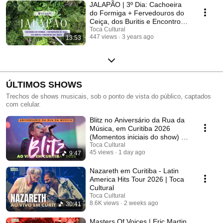
JALAPÃO | 3º Dia: Cachoeira
do Formiga + Fervedouros do
Ceiça, dos Buritis e Encontro
das Águas
Toca Cultural
447 views
3 years ago
13:53
ÚLTIMOS SHOWS
Trechos de shows musicais, sob o ponto de vista do público, captados
com celular.
Blitz no Aniversário da Rua da
Música, em Curitiba 2026
(Momentos iniciais do show) |
Toca Cultural
Toca Cultural
45 views
1 day ago
9:47
Nazareth em Curitiba - Latin
America Hits Tour 2026 | Toca
Cultural
Toca Cultural
8.6K views
2 weeks ago
30:41
Masters Of Voices | Eric Martin,