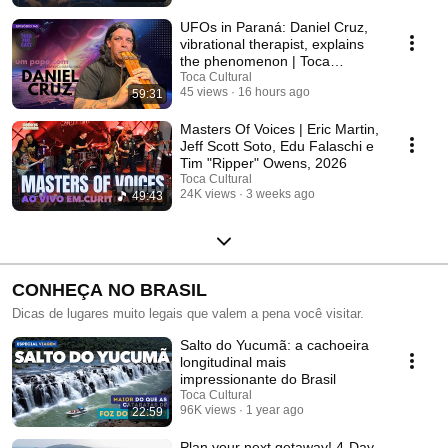
UFOs in Paraná: Daniel Cruz,
vibrational therapist, explains
the phenomenon | Toca
Cultural
Toca Cultural
45 views
16 hours ago
59:31
Masters Of Voices | Eric Martin,
Jeff Scott Soto, Edu Falaschi e
Tim "Ripper" Owens, 2026
Toca Cultural
24K views
3 weeks ago
49:43
CONHEÇA NO BRASIL
Dicas de lugares muito legais que valem a pena você visitar.
Salto do Yucumã: a cachoeira
longitudinal mais
impressionante do Brasil
Toca Cultural
96K views
1 year ago
22:59
Plan your next getaway! 4-Day