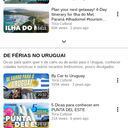
Plan your next getaway! 4-Day
Itinerary for Ilha do Mel,
Paraná #ilhadomel #tourism
#coast
Toca Cultural
60K views
2 years ago
16:17
DE FÉRIAS NO URUGUAI
Dicas para quem quer ir de carro ou de avião para o Uruguai, conhecer
cidades turísticas e outros recantos lindíssimos, pouco divulgados.
By Car to Uruguay
Toca Cultural
335K views
3 years ago
20:32
5 Dicas para conhecer em
PUNTA DEL ESTE
Toca Cultural
21K views
6 years ago
10:12