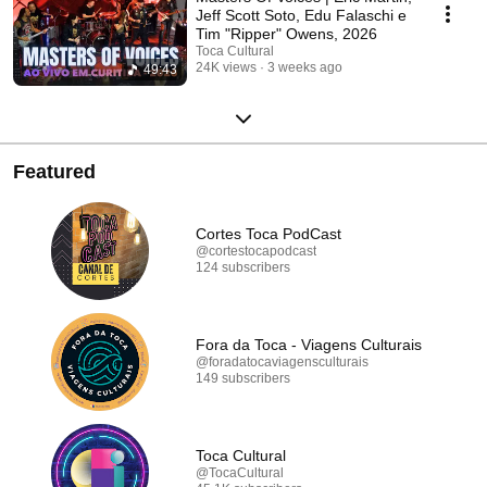
Jeff Scott Soto, Edu Falaschi e
Tim "Ripper" Owens, 2026
Toca Cultural
24K views
3 weeks ago
49:43
Featured
Cortes Toca PodCast
@cortestocapodcast
124 subscribers
Fora da Toca - Viagens Culturais
@foradatocaviagensculturais
149 subscribers
Toca Cultural
@TocaCultural