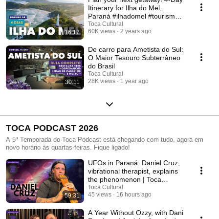
Itinerary for Ilha do Mel,
Paraná #ilhadomel #tourism
#coast
Toca Cultural
60K views
2 years ago
16:17
De carro para Ametista do Sul:
O Maior Tesouro Subterrâneo
do Brasil
Toca Cultural
28K views
1 year ago
30:11
TOCA PODCAST 2026
A 5ª Temporada do Toca Podcast está chegando com tudo, agora em
novo horário às quartas-feiras. Fique ligado!
UFOs in Paraná: Daniel Cruz,
vibrational therapist, explains
the phenomenon | Toca
Cultural
Toca Cultural
45 views
16 hours ago
59:31
A Year Without Ozzy, with Dani