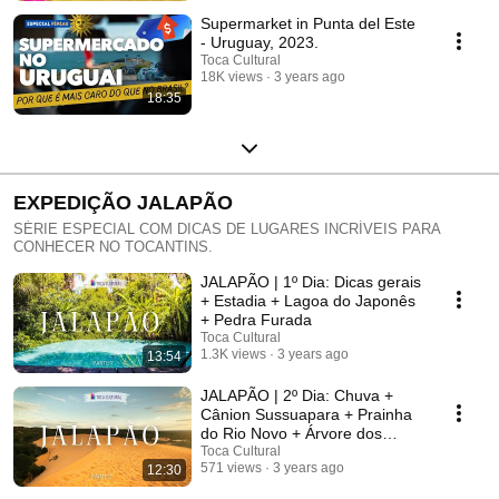
Supermarket in Punta del Este
- Uruguay, 2023.
Toca Cultural
18K views
3 years ago
18:35
EXPEDIÇÃO JALAPÃO
SÉRIE ESPECIAL COM DICAS DE LUGARES INCRÍVEIS PARA
CONHECER NO TOCANTINS.
JALAPÃO | 1º Dia: Dicas gerais
+ Estadia + Lagoa do Japonês
+ Pedra Furada
Toca Cultural
1.3K views
3 years ago
13:54
JALAPÃO | 2º Dia: Chuva +
Cânion Sussuapara + Prainha
do Rio Novo + Árvore dos
Desejos + Dunas
Toca Cultural
571 views
3 years ago
12:30