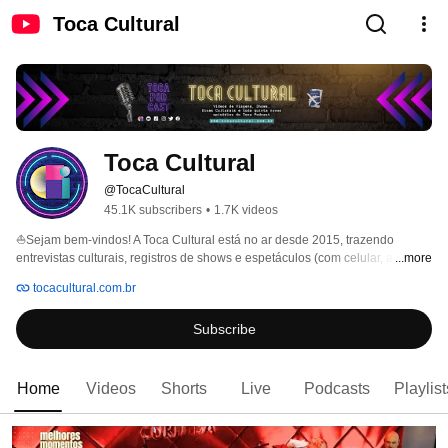
Toca Cultural
Toca Cultural
@TocaCultural
45.1K subscribers
•
1.7K videos
⛵️Sejam bem-vindos! A Toca Cultural está no ar desde 2015, trazendo 
entrevistas culturais, registros de shows e espetáculos (com celular, a partir 
...more
da perspectiva do público), dicas de passeios, viagens e entretenimento. 
tocacultural.com.br
Subscribe
Home
Videos
Shorts
Live
Podcasts
Playlist