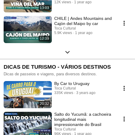
12K views
1 year ago
13:03
CHILE | Andes Mountains and
Cajón del Maipo by car
Toca Cultural
5.9K views
1 year ago
12:39
DICAS DE TURISMO - VÁRIOS DESTINOS
Dicas de passeios e viagens, para diversos destinos.
By Car to Uruguay
Toca Cultural
335K views
3 years ago
20:32
Salto do Yucumã: a cachoeira
longitudinal mais
impressionante do Brasil
Toca Cultural
96K views
1 year ago
22:59