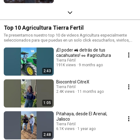
Top 10 Agricultura Tierra Fertil
Te presentamos nuestro top 10 de videos Agricultura especialmente
seleccionados para que puedas en un solo click escucharlos, vivirlos,
aprender de ellos.
¡El poder 🚜 detrás de tus
cacahuates! 🥜 #agricultura
Tierra Fértil
191K views
9 months ago
2:43
Biocontrol CitreX
Tierra Fértil
2.4K views
11 months ago
1:05
Pitahaya, desde El Arenal,
Jalisco
Tierra Fértil
6.1K views
1 year ago
2:48