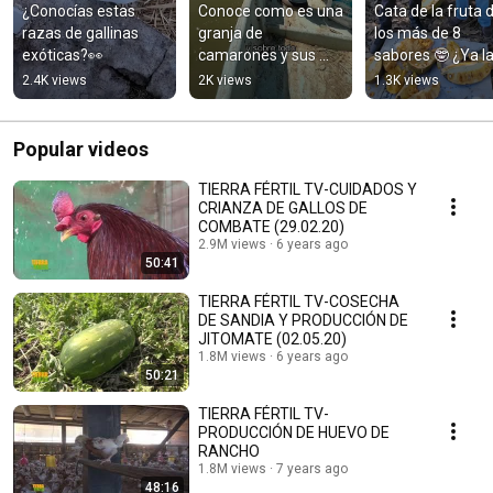
¿Conocías estas 
Conoce como es una 
Cata de la fruta d
razas de gallinas 
granja de 
los más de 8 
exóticas?👀
camarones y sus 
sabores 🤓 ¿Ya la
procesos 🦐
probaste?
2.4K views
2K views
1.3K views
Popular videos
TIERRA FÉRTIL TV-CUIDADOS Y
CRIANZA DE GALLOS DE
COMBATE (29.02.20)
2.9M views
6 years ago
50:41
TIERRA FÉRTIL TV-COSECHA
DE SANDIA Y PRODUCCIÓN DE
JITOMATE (02.05.20)
1.8M views
6 years ago
50:21
TIERRA FÉRTIL TV-
PRODUCCIÓN DE HUEVO DE
RANCHO
1.8M views
7 years ago
48:16