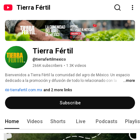
Tierra Fértil
Tierra Fértil
@tierrafertilmexico
266K subscribers
•
1.3K videos
Bienvenidos a Tierra Fértil la comunidad del agro de México. Un espacio 
dedicado a la promoción y difusión de todo lo relacionado con la 
...more
agricultura y ganadería en México. 🌱🐄 
tierrafertil.com.mx
and 2 more links
Subscribe
Home
Videos
Shorts
Live
Podcasts
Playli