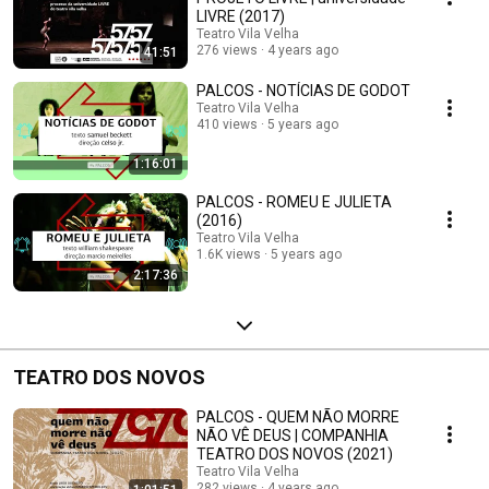
LIVRE (2017)
Teatro Vila Velha
276 views
4 years ago
41:51
PALCOS - NOTÍCIAS DE GODOT
Teatro Vila Velha
410 views
5 years ago
1:16:01
PALCOS - ROMEU E JULIETA
(2016)
Teatro Vila Velha
1.6K views
5 years ago
2:17:36
TEATRO DOS NOVOS
PALCOS - QUEM NÃO MORRE
NÃO VÊ DEUS | COMPANHIA
TEATRO DOS NOVOS (2021)
Teatro Vila Velha
282 views
4 years ago