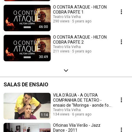
O CONTRA ATAQUE - HILTON
COBRA PARTE 1
Teatro Vila Velha
290 views
5 years ago
46:00
O CONTRA ATAQUE - HILTON
COBRA PARTE 2
Teatro Vila Velha
211 views
5 years ago
30:49
SALAS DE ENSAIO
VILA D'ÁGUA - A OUTRA
COMPANHIA DE TEATRO -
ensaio de "Moringa - aonde foi
o Rio?" - 2009
Teatro Vila Velha
134 views
6 years ago
1:14
Oficinas Vila Verão - Jazz
Dance - 2011