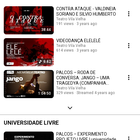
CONTRA ATAQUE - VALDINEIA
SORIANO E SILVIO HUMBERTO
Teatro Vila Velha
191 views
3 years ago
38:44
VIDEODANÇA ELELELÉ
Teatro Vila Velha
614 views
3 years ago
6:42
PALCOS – RODA DE
CONVERSA: JANGO – UMA
TRAGEDYA (COMPANHIA
TEATRO DOS NOVOS – 2018)
Teatro Vila Velha
329 views
Streamed 4 years ago
1:04:50
UNIVERSIDADE LIVRE
PALCOS – EXPERIMENTO
PROJETO LIVRE | universidade