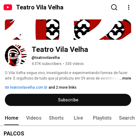
Teatro Vila Velha
Teatro Vila Velha
@teatrovilavelha
4.57K subscribers
•
330 videos
O Vila Velha segue vivo, investigando e experimentando formas de fazer 
arte. E orgulhoso de tudo que já produziu em 59 anos de existência. 
...more
teatrovilavelha.com.br
and 2 more links
Subscribe
Home
Videos
Shorts
Live
Playlists
Search
PALCOS