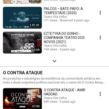
1:01:51
PALCOS – BATE-PAPO: A
TEMPESTADE (2020)
Teatro Vila Velha
171 views
Streamed 4 years ago
1:01:41
EZTETYKA DO SONHO -
COMPANHIA TEATRO DOS
NOVOS (2021)
Teatro Vila Velha
168 views
4 years ago
13:09
O CONTRA ATAQUE
As posições e estratégias de resistência da comunidade artística em
meio a atual conjuntura política nacional são o cerne de O Contra Ataque.
Miguel revela que na série os posicionamentos estão muito claros e
O CONTRA ATAQUE - AMIR
totalmente alinhados com as pautas historicamente defendidas pelo
Teatro Vila Velha, e acredita que não poderia ser diferente uma vez que
HADDAD
“somos atores porque somos seres políticos e somos seres políticos
Teatro Vila Velha
porque somos atores”.
849 views
5 years ago
47:04