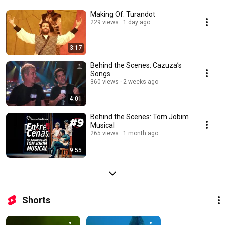
Making Of: Turandot
229 views
1 day ago
3:17
Behind the Scenes: Cazuza’s
Songs
360 views
2 weeks ago
4:01
Behind the Scenes: Tom Jobim
Musical
265 views
1 month ago
9:55
Shorts