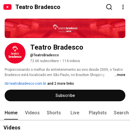
Teatro Bradesco
Teatro Bradesco
@TeatroBradesco
72.6K subscribers
•
114 videos
Proporcionando o melhor do entretenimento ao vivo desde 2009, o Teatro 
Bradesco está localizado em São Paulo, no Bourbon Shopping. 
...more
Administrado pela Opus Entretenimento, o espaço une versatilidade 
teatrobradesco.com.br
and 2 more links
cultural e tem elevado as artes cênicas no Brasil ao mais alto patamar de 
qualidade. Desde sua inauguração, o teatro já recebeu mais de 500 
Subscribe
espetáculos e um público superior a 1,8 milhões de espectadores. Foram 
destaque em nosso palco nomes como Rita Lee, Gilberto Gil, Hairspray, 
Disney Live, Jorge Drexler, Ana Carolina, entre muitos outros. 
Home
Videos
Shorts
Live
Playlists
Search
Videos