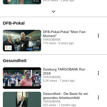
861K views
1 year ago
0:11
DFB-Pokal
DFB-Pokal-Pokal "Mein Fan-
Moment"
TARGOBANK
770 views
8 years ago
0:59
Gesundheit
Duisburg TARGOBANK Run
2018
TARGOBANK
5.2K views
7 years ago
2:28
Gesundheit - Die Basis für ein
gesundes Arbeitsumfeld
TARGOBANK
455 views
7 months ago