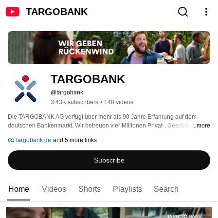
TARGOBANK
TARGOBANK
@targobank
3.43K subscribers
•
140 videos
Die TARGOBANK AG verfügt über mehr als 90 Jahre Erfahrung auf dem 
deutschen Bankenmarkt. Wir betreuen vier Millionen Privat-, Geschäfts- und 
...more
Firmenkunden. Um nah am Kunden zu sein, betreibt die TARGOBANK rund 
targobank.de
and 5 more links
350 Standorte in 200 Städten in Deutschland. Wir kombinieren die Vorteile 
einer Digitalbank mit persönlicher Beratung und exzellentem Service in den 
Subscribe
Filialen. Unsere mobilen Berater kommen auch zu Ihnen nach Hause und 
unser Service Center ist telefonisch rund um die Uhr erreichbar. Als Tochter 
der französischen Bankengruppe Crédit Mutuel Alliance Fédérale, einer der 
größten und finanzstärksten Banken Europas, sind wir ein sicherer Partner 
Home
Videos
Shorts
Playlists
Search
für unsere Kunden. 