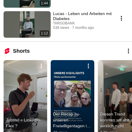
1:44
Lucas - Leben und Arbeiten mit
Diabetes
TARGOBANK
538 views
7 months ago
1:12
Shorts
Der Recap zu 
Diesen Trend 
Jobtitel = LinkedIn-
unseren 
konnten wir uns 
Flex ?
Freiwilligentagen ist 
wirklich nicht 
da! 😍 👉
entgehen lassen! 