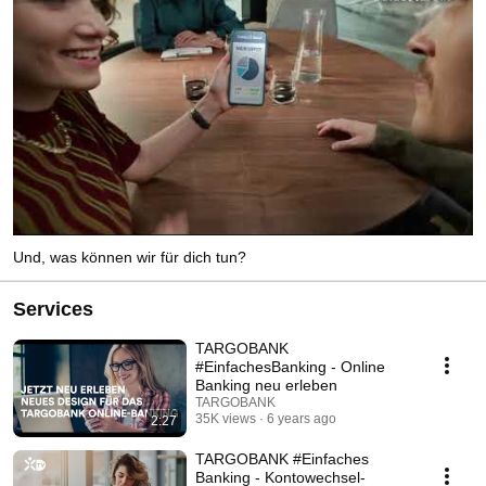
Und, was können wir für dich tun?
Services
TARGOBANK
#EinfachesBanking - Online
Banking neu erleben
TARGOBANK
35K views
6 years ago
2:27
TARGOBANK #Einfaches
Banking - Kontowechsel-