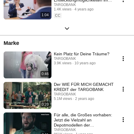
Vertrieb
TARGOBANK
1.4K views
4 years ago
1:04
CC
Marke
Kein Platz für Deine Träume?
TARGOBANK
3.9K views
10 years ago
0:46
Der WIE FÜR MICH GEMACHT
KREDIT der TARGOBANK
TARGOBANK
5.1M views
2 years ago
0:20
Für alle, die Großes vorhaben:
Jetzt die Vielzahl an
Depotmodellen der
TARGOBANK entdecken
TARGOBANK