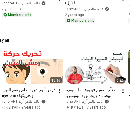
)
الاول)
TaherART عالم طاهر آرت
TaherART عالم طاهر آرت
2 years ago
Members only
2 years ago
2
Members only
ay all
13:36
5:26
شرح برنامج أدوبي فريسكو، 
تعلّم تصميم فيديوهات السبورة 
درس أنيميشن - تعلم رسم العين 
أفضل تطبيق رسم على أيباد - 
البيضاء - وايت بورد أنيميشن. 
وتحريكها eye blink
ل
كورس تدريبي أونلاين
TaherART عالم طاهر آرت
TaherART عالم طاهر آرت
41K views
•
9 years ago
161K views
•
7 years ago