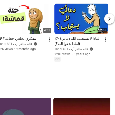
4:33
2:55
لماذا لا يستجيب الله دعائي؟ 🤲 
بتفكري تخلعي حجابك؟ 🧕
(لماذا ندعوا الله؟)
TaherART عالم طاهر آرت
TaherART عالم طاهر آرت
9 months ago
•
12K views
920K views
•
5 years ago
CC