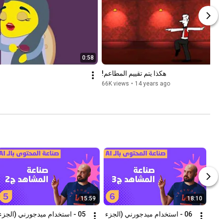
0:58
هكذا يتم تقييم المطاعم!‎
66K views
•
14 years ago
15:59
18:10
06 - استخدام ميدجورني (الجزء 