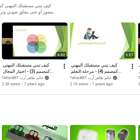
مصور أو حتى معلق صوتي وتريد 
تسلك؟ تابع هذه السلسلة
المجالات وتتفو
6:02
5:57
كيف تبني مستقبلك المهني 
كيف تبني مستقبلك المهني 
كيف تبني مستقبلك المهني 
كمصمم (5) - بناء سابقة الأعمال 
كمصمم (4) - مرحلة التعلم 
كمصمم (3) - اختيار المجال 
)
الأساسي
المهني
TaherART عالم طاهر آرت
TaherART عالم طاهر آرت
2.2K views
•
7 years ago
2.1K views
•
7 years ago
3