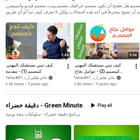
كيف تبني مستقبلك المهني كمصمم هل تطمح أن تكون مصمم جرافيك, مصمم ويب, مصمم فيديو وأنيميشن,
أن تصبح محترفاً في أحد هذه المجالات, ولكن لا تعرف كيف تبدأ أو أي طريق
 التي أشرح فيها بخطة عملية كيف تطور مهاراتك وتقتحم سوق العمل في هذه
ق فيها بإذن الله وتحقق لنفسك الدخل الكبير الذي تطمح به. تقديم: أحمد طاهر
http://www.taherart.com
5:48
9:04
كيف تبني مستقبلك المهني 
كيف تبني مستقبلك المهني 
كمصمم (2) - عوامل نجاح 
كمصمم (1) - مقدمة
المصمم
TaherART عالم طاهر آرت
TaherART عالم طاهر آرت
6.6K views
•
9 years ago
3.8K views
•
9 years ago
دقيقة خضراء - Green Minute
Play all
برنامج دقيقة خضراء - سلوكيات بيئية يومية