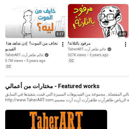
3:27
4:41
مرفود بالثلاثة!
تخاف من الموت؟  إذن شاهد هذا 
الفيديو
TaherART عالم طاهر آرت
5 years ago
•
527K views
TaherART عالم طاهر آرت
5.7M views
•
5 years ago
CC
CC
مختارات من أعمالي - Featured works
الي المفضلة.. مجموعة من الفيديوهات المميزة التي قمت بتنفيذها في السابق
http://www.TaherART.com طاهرارت طاهر ارت السعودية الرياض طاهرأرت طاهرآرت أرت آرت مصمم
صميمات موشن جرافيك قرافيك قرافكس جرافكس جرافيكس شرح شروحات
تر إفكتس تحريك انميشن أنميشن آنيميشن آنيميشن انفوجرافيك انفوقرافيك
لاش رسوم متحركة فيديو تعريفي توضيحي فوتوشوب موقع مواقع تعليم تدريب
تدريبات أنيميتور انيميتور متعاون saudi arabia ksa sa riyadh taherart taher art design designer motion
graphics motiongraphic tutorial lesson animation flash cartoon anim