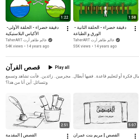
1:22
1:58
دقيقة خضراء - الحلقة الثانية - 
دقيقة خضراء - الحلقة الأولى- 
الورق و الطباعة
الأكياس البلاستيكية
TaherART عالم طاهر آرت
TaherART عالم طاهر آرت
54K views
•
14 years ago
55K views
•
14 years ago
قصص القرآن
Play all
ال فكرة أو لتعليم قاعدة.. ففيها أبطال.. مجرمين.. زائدين.. فأنت تشاهد وتسمع
وتتسائل: أين أنا من هذا؟
2:51
5:07
القصص | مريم بنت عمران
القصص | المقدمة