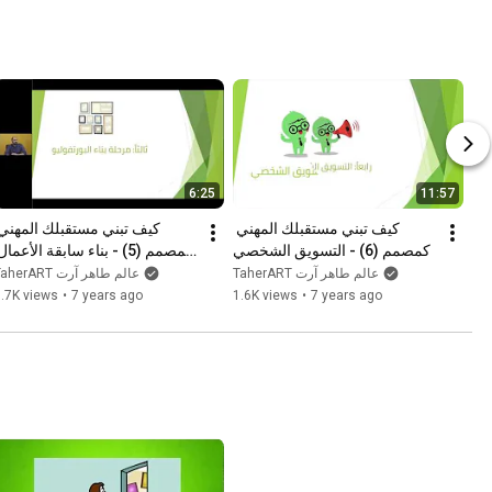
6:25
11:57
كيف تبني مستقبلك المهني 
كمصمم (6) - التسويق الشخصي
(البورتفوليو
TaherART عالم طاهر آرت
TaherART عالم طاهر آرت
.7K views
•
7 years ago
1.6K views
•
7 years ago