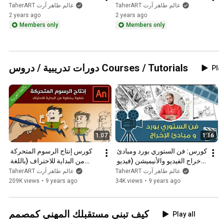
TaherART عالم طاهر آرت
TaherART عالم طاهر آرت
2 years ago
2 years ago
Members only
Members only
دورات تدريبية / دروس Courses / Tutorials
Pl
1:07
1:16
كورس: فن الستوري بورد ومبادئ 
كورس إنتاج الرسوم المتحركة 
إخراج الفيديو والأنيميشن (فيديو 
من البداية للاحتراف (باللغة 
تعريفي) ـ
العربية) أونلاين
TaherART عالم طاهر آرت
TaherART عالم طاهر آرت
209K views
•
9 years ago
34K views
•
9 years ago
كيف تبني مستقبلك المهني كمصمم
Play all