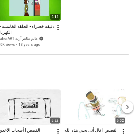
2:14
الكهربا
TaherART عالم طاهر آرت
60K views
•
13 years ago
5:23
5:02
القصص | قال أنى يحيي هذه الله 
القصص | أصحاب الأخدود