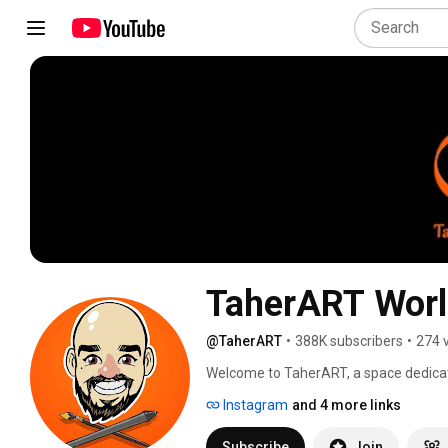
TaherART Wor
@TaherART
•
388K subscribers
•
274 
Welcome to TaherART, a space dedicate
the art of animation. 
Instagram
and 4 more links
Subscribe
Join