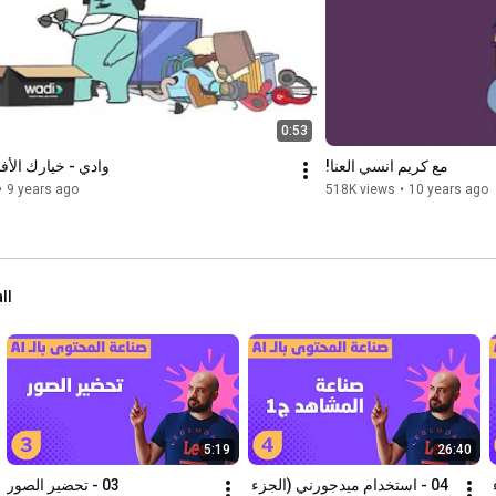
الاقتراب من الموت إسلام ويب , الحياة بعد الموت في الإسلام , ماذا يرى 
الإنسان لحظة الموت , وجعلنا الموت راحة , لحظة الموت وخروج الروح , 
هل الموت راحة ام عذاب , شخير الموت , صحوة الموت إسلام ويب , 
صحوة الموت للمريض , علامات النزاع قبل الموت , أعراض الموت قبل 
40 يوم , علامات الموت المؤكدة لكبار السن , تجارب الاقتراب من الموت 
للمسلمين , تجارب العائدون من الموت , كتاب الاقتراب من الموت ,
0:53
مع كريم انسي العنا!
وادي - خيارك الأ
•
9 years ago
518K views
•
10 years ago
ll
5:19
26:40
05 - استخدام ميدجورني (الجزء 
04 - استخدام ميدجورني (الجزء 
03 - تحضير الصور