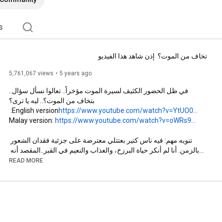
s
تخاف من الموت؟  إذن شاهد هذا الفيديو
5,761,067 views
5 years ago
English version: 
https://www.youtube.com/watch?v=YtUO0...
Malay version: 
https://www.youtube.com/watch?v=oWRs9...
تنويه مهم: فيه ناس كتير بعتتلي معترضة على جزئية فقدان الشعور 
بالزمن. أنا لم أنكر حياة البرزخ، والعذاب والنعيم في القبر..المقصد أنه 
عند البعث سينسى الإنسان كم جلس في القبر وكأنه نام واستيقظ. وحتى 
READ MORE
أثناء التنعم أو العذاب في القبر فإن الإنسان لا يستوعب الوقت الذي يمر. 
يمكنكمم الآن دعم القناة والانضمام للمجموعة الخاصة بالإعضاء  😊

https://www.youtube.com/channel/UC5Rk...