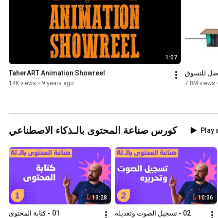
freelancer
1:07
فضل للتسوق
TaherART Animation Showreel
14K views
•
9 years ago
7.8M views
كورس صناعة المحتوى بالـذكاء الاصطناعي
Play a
13:28
10:36
02 - تسجيل الصوت وتعديله
01 - كتابة المحتوى