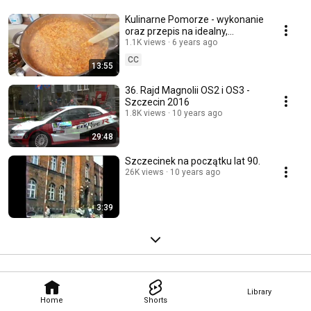
Kulinarne Pomorze - wykonanie
oraz przepis na idealny,
domowy Paprykarz
1.1K views
6 years ago
Szczeciński.
CC
13:55
36. Rajd Magnolii OS2 i OS3 -
Szczecin 2016
1.8K views
10 years ago
29:48
Szczecinek na początku lat 90.
26K views
10 years ago
3:39
Library
Home
Shorts