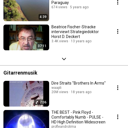
Paraguay
674 views
5 years ago
4:39
Beatrice Fischer-Stracke
interviewt Strategiedoktor
Horst D. Deckert
3.4K views
13 years ago
37:11
Gitarrenmusik
Dire Straits "Brothers In Arms"
waapli
20M views
18 years ago
7:06
THE BEST - Pink Floyd -
Comfortably Numb - PULSE -
HD High Definition Widescreen
profleandrolima