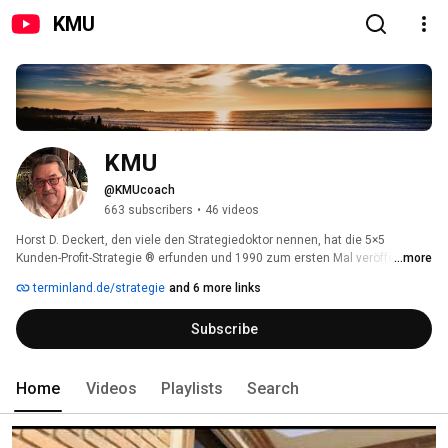
KMU
KMU
@KMUcoach
663 subscribers
•
46 videos
Horst D. Deckert, den viele den Strategiedoktor nennen, hat die 5×5 
Kunden-Profit-Strategie ® erfunden und 1990 zum ersten Mal veröffentlicht 
...more
und bis heute ständig weiterentwickelt. 
terminland.de/strategie
and 6 more links
Subscribe
Home
Videos
Playlists
Search