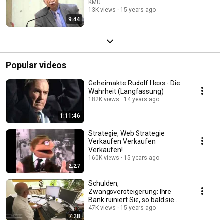
KMU
13K views
15 years ago
9:44
Popular videos
Geheimakte Rudolf Hess - Die
Wahrheit (Langfassung)
182K views
14 years ago
1:11:46
Strategie, Web Strategie:
Verkaufen Verkaufen
Verkaufen!
160K views
15 years ago
2:27
Schulden,
Zwangsversteigerung: Ihre
Bank ruiniert Sie, so bald sie
kann
47K views
15 years ago
7:28