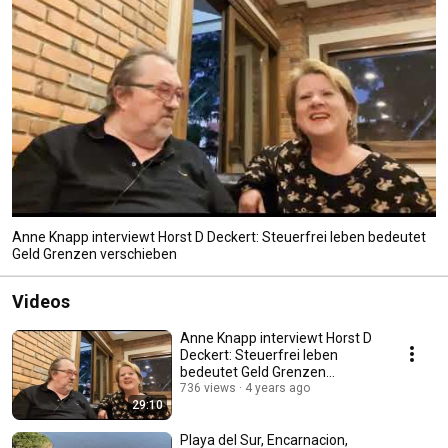
Anne Knapp interviewt Horst D Deckert: Steuerfrei leben bedeutet
Geld Grenzen verschieben
Videos
Anne Knapp interviewt Horst D
Deckert: Steuerfrei leben
bedeutet Geld Grenzen
verschieben
736 views
4 years ago
29:10
Playa del Sur, Encarnacion,