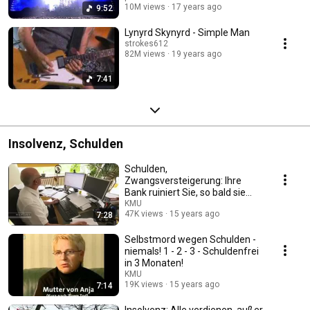
10M views
17 years ago
9:52
Lynyrd Skynyrd - Simple Man
strokes612
82M views
19 years ago
7:41
Insolvenz, Schulden
Schulden,
Zwangsversteigerung: Ihre
Bank ruiniert Sie, so bald sie
kann
KMU
47K views
15 years ago
7:28
Selbstmord wegen Schulden -
niemals! 1 - 2 - 3 - Schuldenfrei
in 3 Monaten!
KMU
19K views
15 years ago
7:14
Insolvenz: Alle verdienen, außer