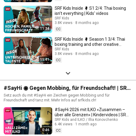
SRF Kids Inside 🥊 S1 2/4: Thai boxing
isn't everything | Kids' videos
SRF Kids
3.8K views
8 months ago
11:34
CC
SRF Kids Inside 🥊 Season 1 3/4: Thai
boxing training and other creative
hobbies | Children's videos
SRF Kids
3.8K views
8 months ago
11:41
CC
#SayHi ◉ Gegen Mobbing, für Freundschaft! | SRF
Kids
Setz auch du mit #SayHi ein Zeichen gegen Mobbing und für
Freundschaft und tanz mit. Mehr Infos auf srfkids.ch!
#SayHi 2026 mit ILKO «Zusammen –
über alle Grenzen» | Kindervideos | SRF
Kids
SRF Kids and ILKO / Illia Konovchenko
6.4K views
1 month ago
0:46
CC