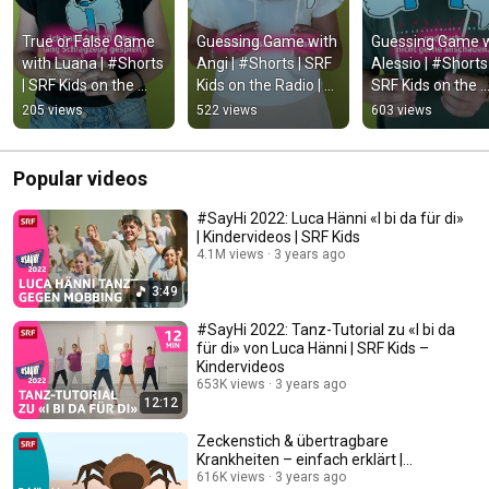
True or False Game 
Guessing Game with 
Guessing Game w
with Luana | #Shorts 
Angi | #Shorts | SRF 
Alessio | #Shorts |
| SRF Kids on the 
Kids on the Radio | 
SRF Kids on the 
Radio | Kids' Videos
Kids' Videos
Radio | Kids' Vide
205 views
522 views
603 views
Popular videos
#SayHi 2022: Luca Hänni «I bi da für di»
| Kindervideos | SRF Kids
4.1M views
3 years ago
3:49
#SayHi 2022: Tanz-Tutorial zu «I bi da
für di» von Luca Hänni | SRF Kids –
Kindervideos
653K views
3 years ago
12:12
Zeckenstich & übertragbare
Krankheiten – einfach erklärt |
Kindervideos | SRF Kids
616K views
3 years ago