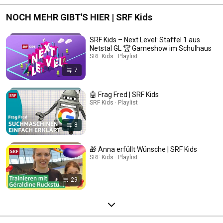
NOCH MEHR GIBT'S HIER | SRF Kids
SRF Kids – Next Level: Staffel 1 aus
Netstal GL 🏆 Gameshow im Schulhaus
SRF Kids · Playlist
7
🤖 Frag Fred | SRF Kids
SRF Kids · Playlist
8
🎁 Anna erfüllt Wünsche | SRF Kids
SRF Kids · Playlist
29