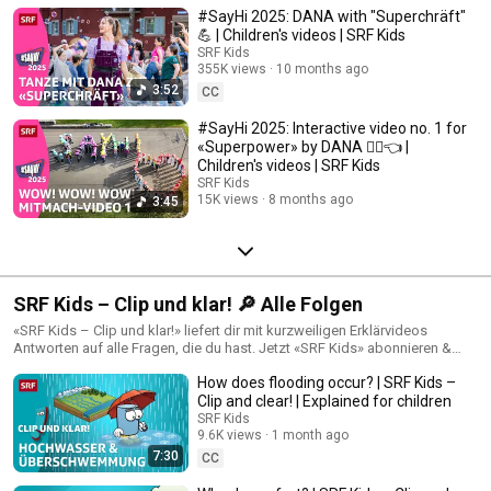
#SayHi 2025: DANA with "Superchräft"
💪 | Children's videos | SRF Kids
SRF Kids
355K views
10 months ago
3:52
CC
#SayHi 2025: Interactive video no. 1 for
«Superpower» by DANA 👉🏾👈 |
Children's videos | SRF Kids
SRF Kids
15K views
8 months ago
3:45
SRF Kids – Clip und klar! 🔎 Alle Folgen
«SRF Kids – Clip und klar!» liefert dir mit kurzweiligen Erklärvideos
Antworten auf alle Fragen, die du hast. Jetzt «SRF Kids» abonnieren &
kein Video verpassen!
How does flooding occur? | SRF Kids –
Clip and clear! | Explained for children
SRF Kids
9.6K views
1 month ago
7:30
CC