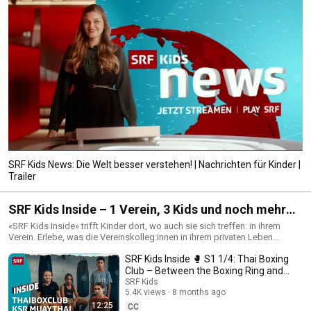
SRF Kids News: Die Welt besser verstehen! | Nachrichten für Kinder |
Trailer
SRF Kids Inside – 1 Verein, 3 Kids und noch mehr
Storys
«SRF Kids Inside» trifft Kinder dort, wo auch sie sich treffen: in ihrem
Verein. Erlebe, was die Vereinskolleg:innen in ihrem privaten Leben
beschäftigt und was der Verein ihnen bedeutet!
SRF Kids Inside 🥊 S1 1/4: Thai Boxing
Club – Between the Boxing Ring and
Everyday Life | Children...
SRF Kids
5.4K views
8 months ago
12:25
CC