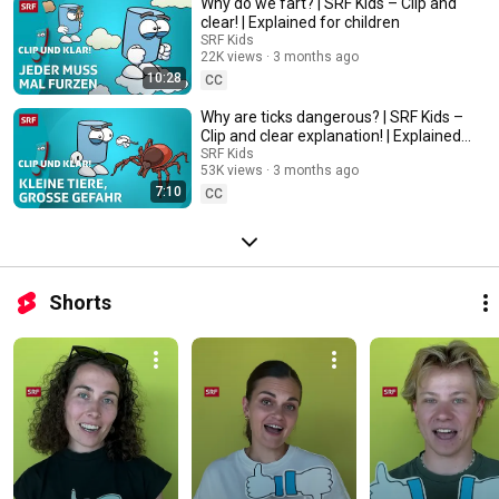
Why do we fart? | SRF Kids – Clip and
clear! | Explained for children
SRF Kids
22K views
3 months ago
10:28
CC
Why are ticks dangerous? | SRF Kids –
Clip and clear explanation! | Explained
for children
SRF Kids
53K views
3 months ago
7:10
CC
Shorts