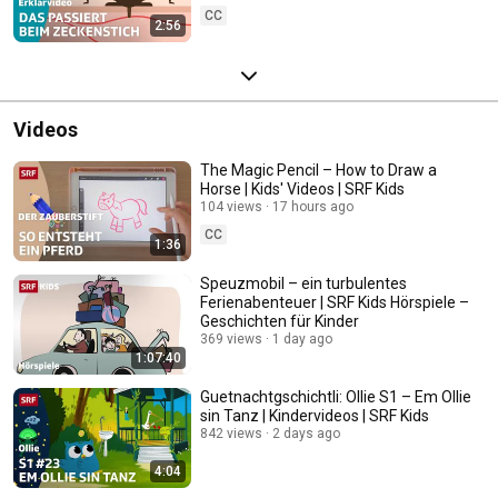
CC
2:56
Videos
The Magic Pencil – How to Draw a
Horse | Kids' Videos | SRF Kids
104 views
17 hours ago
CC
1:36
Speuzmobil – ein turbulentes
Ferienabenteuer | SRF Kids Hörspiele –
Geschichten für Kinder
369 views
1 day ago
1:07:40
Guetnachtgschichtli: Ollie S1 – Em Ollie
sin Tanz | Kindervideos | SRF Kids
842 views
2 days ago
4:04