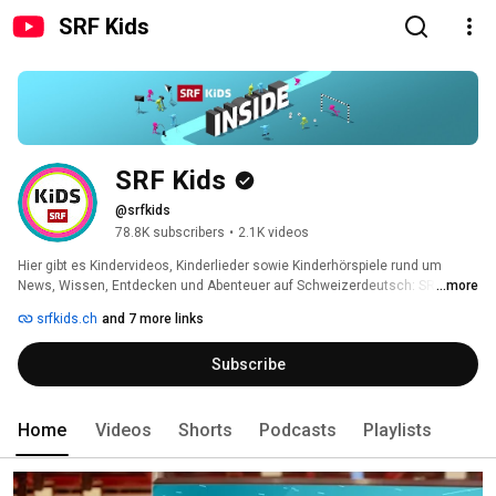
SRF Kids
SRF Kids
@srfkids
78.8K subscribers
•
2.1K videos
Hier gibt es Kindervideos, Kinderlieder sowie Kinderhörspiele rund um 
News, Wissen, Entdecken und Abenteuer auf Schweizerdeutsch: SRF Kids 
...more
ist das Kinderangebot von SRF für Kinder und Eltern. 
srfkids.ch
and 7 more links
Subscribe
Home
Videos
Shorts
Podcasts
Playlists