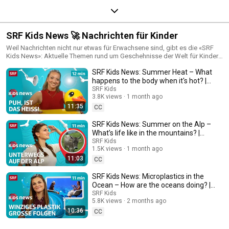
SRF Kids News 🚀 Nachrichten für Kinder
Weil Nachrichten nicht nur etwas für Erwachsene sind, gibt es die «SRF
Kids News»: Aktuelle Themen rund um Geschehnisse der Welt für Kinder.
Jetzt «SRF Kids» abonnieren!
SRF Kids News: Summer Heat – What
happens to the body when it's hot? |
News for Kids
SRF Kids
3.8K views
1 month ago
11:35
CC
SRF Kids News: Summer on the Alp –
What’s life like in the mountains? |
News for kids
SRF Kids
1.5K views
1 month ago
11:03
CC
SRF Kids News: Microplastics in the
Ocean – How are the oceans doing? |
News for kids
SRF Kids
5.8K views
2 months ago
10:36
CC