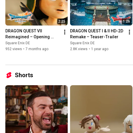
2:25
1:26
DRAGON QUEST VII 
DRAGON QUEST I & II HD-2D 
Reimagined – Opening 
Remake – Teaser-Trailer
Movie
Square Enix DE
Square Enix DE
952 views
•
7 months ago
2.8K views
•
1 year ago
Shorts