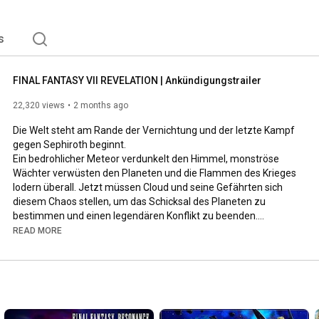
s
FINAL FANTASY VII REVELATION | Ankündigungstrailer
22,320 views
2 months ago
Die Welt steht am Rande der Vernichtung und der letzte Kampf 
gegen Sephiroth beginnt.

Ein bedrohlicher Meteor verdunkelt den Himmel, monströse 
Wächter verwüsten den Planeten und die Flammen des Krieges 
lodern überall. Jetzt müssen Cloud und seine Gefährten sich 
diesem Chaos stellen, um das Schicksal des Planeten zu 
bestimmen und einen legendären Konflikt zu beenden.

READ MORE
Das letzte Kapitel des FINAL FANTASY VII Remake-Projekts ist 
gigantisch und das Risiko größer denn je. Erhebe dich in die 
Lüfte und erkunde eine grenzenlose Welt, kämpfe Seite an 
Seite mit deinem vollständigen Team, meistere strategische 
und dynamische Kämpfe und bereite dich auf ein spannendes 
Finale vor.
