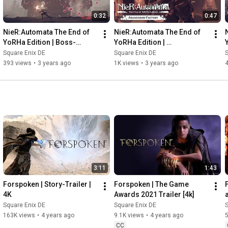
0:32
0:47
NieR:Automata The End of 
NieR:Automata The End of 
YoRHa Edition | Boss-
YoRHa Edition | 
Übersicht - Engels
Übersichtstrailer 
Square Enix DE
Square Enix DE
S
"Verlassene Fabrik"
393 views
•
3 years ago
1K views
•
3 years ago
3:11
1:43
Forspoken | Story-Trailer | 
Forspoken | The Game 
4K
Awards 2021 Trailer [4k]
Square Enix DE
Square Enix DE
S
163K views
•
4 years ago
9.1K views
•
4 years ago
5
CC