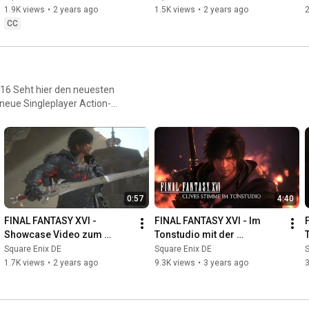
1.9K views
•
2 years ago
1.5K views
•
2 years ago
CC
sten
dneue Singleplayer Action-
ntasyXVI
0:57
4:40
FINAL FANTASY XVI - 
FINAL FANTASY XVI - Im 
Showcase Video zum 
Tonstudio mit der 
kostenlosen Update
deutschen Stimme von Clive 
„
Square Enix DE
Square Enix DE
S
Rosfield
1.7K views
•
2 years ago
9.3K views
•
3 years ago
3