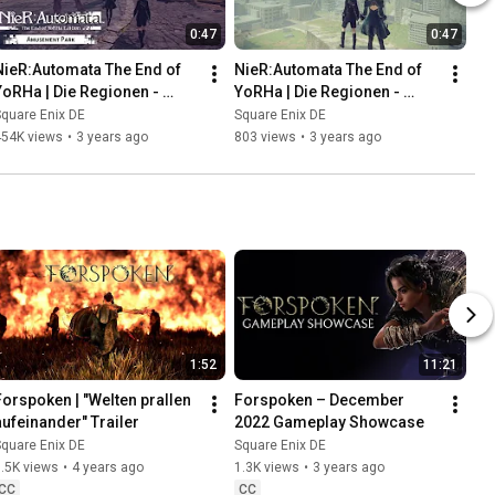
0:47
0:47
NieR:Automata The End of 
NieR:Automata The End of 
YoRHa | Die Regionen - 
YoRHa | Die Regionen - 
Vergnügungspark
Ruinenstadt
quare Enix DE
Square Enix DE
454K views
•
3 years ago
803 views
•
3 years ago
1:52
11:21
Forspoken | "Welten prallen 
Forspoken – December 
aufeinander" Trailer
2022 Gameplay Showcase
quare Enix DE
Square Enix DE
.5K views
•
4 years ago
1.3K views
•
3 years ago
CC
CC