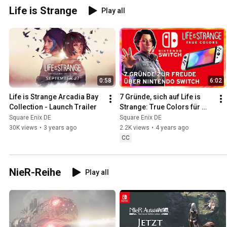
Life is Strange
Play all
0:58
6:02
Life is Strange Arcadia Bay 
7 Gründe, sich auf Life is 
Collection - Launch Trailer
Strange: True Colors für 
Nintendo Switch zu freuen
Square Enix DE
Square Enix DE
30K views
•
3 years ago
2.2K views
•
4 years ago
CC
NieR-Reihe
Play all