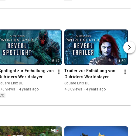
5:12
1:50
Spotlight zur Enthüllung von 
Trailer zur Enthüllung von 
Outriders Worldslayer
Outriders Worldslayer
quare Enix DE
Square Enix DE
976 views
•
4 years ago
4.5K views
•
4 years ago
CC