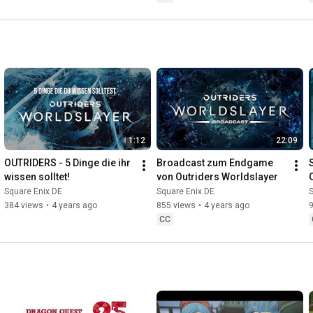
1:12
22:09
OUTRIDERS - 5 Dinge die ihr 
Broadcast zum Endgame 
wissen solltet!
von Outriders Worldslayer
Square Enix DE
Square Enix DE
S
384 views
•
4 years ago
855 views
•
4 years ago
CC