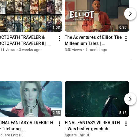
1:03
0:30
OCTOPATH TRAVELER & 
The Adventures of Elliot: The 
OCTOPATH TRAVELER II | 
Millennium Tales | 
Nintendo Switch™ 2 Trailer
Veröffentlichungstrailer – 
711 views
•
3 weeks ago
34K views
•
1 month ago
Krugjagd
2:35
5:13
FINAL FANTASY VII REBIRTH 
FINAL FANTASY VII REBIRTH 
– Titelsong-
- Was bisher geschah
Ankündigungstrailer
quare Enix DE
Square Enix DE