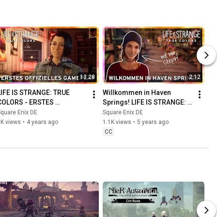
13:28
2:12
LIFE IS STRANGE: TRUE 
Willkommen in Haven 
COLORS - ERSTES 
Springs! LIFE IS STRANGE: 
OFFIZIELLES GAMEPLAY
True Colors
quare Enix DE
Square Enix DE
8K views
•
4 years ago
1.1K views
•
5 years ago
CC