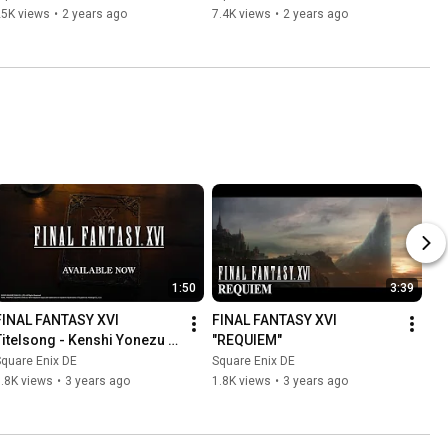
25K views
•
2 years ago
7.4K views
•
2 years ago
1:50
3:39
FINAL FANTASY XVI 
FINAL FANTASY XVI 
Titelsong - Kenshi Yonezu 
"REQUIEM"
Tsuki Wo Miteita - 
quare Enix DE
Square Enix DE
Moongazing“
.8K views
•
3 years ago
1.8K views
•
3 years ago