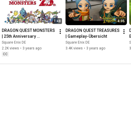
1:48
4:35
DRAGON QUEST MONSTERS 
DRAGON QUEST TREASURES 
| 25th Anniversary 
| Gameplay-Übersicht
Celebration!
Square Enix DE
Square Enix DE
S
2.2K views
•
3 years ago
3.4K views
•
3 years ago
CC