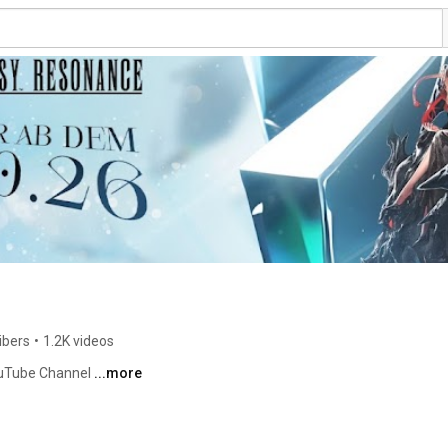
ibers
•
1.2K videos
ouTube Channel 
...more