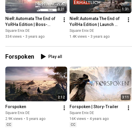
0:31
1:31
NieR:Automata The End of 
NieR:Automata The End of 
YoRHa Edition | Boss-
YoRHa Edition | Launch 
Übersicht - Grun
Trailer
Square Enix DE
Square Enix DE
334 views
•
3 years ago
1.4K views
•
3 years ago
Forspoken
Play all
2:12
3:11
Forspoken
Forspoken | Story-Trailer
Square Enix DE
Square Enix DE
2.9K views
•
5 years ago
16K views
•
4 years ago
CC
CC