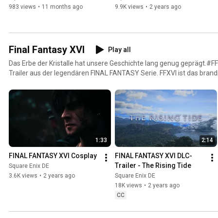
983 views
•
11 months ago
9.9K views
•
2 years ago
Final Fantasy XVI
Play all
Das Erbe der Kristalle hat unsere Geschichte lang genug geprägt.#FF16 Seht hier den neue
Trailer aus der legendären FINAL FANTASY Serie. FFXVI ist das bran
RPG von Square Enix, entwickelt für die PlayStation 5. Folge uns auf unseren Social Kanälen, um
keine Neuigkeit zu FFXVI zu verpassen: http://twitter.com/FinalFantasyXVI
http://facebook.com/FinalFantasyXVI http://instagram.com/FinalFa
1:33
2:14
FINAL FANTASY XVI Cosplay
FINAL FANTASY XVI DLC-
Trailer - The Rising Tide
Square Enix DE
3.6K views
•
2 years ago
Square Enix DE
18K views
•
2 years ago
CC