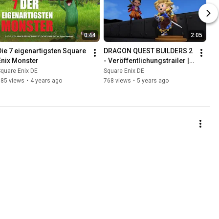
0:44
2:05
Die 7 eigenartigsten Square 
DRAGON QUEST BUILDERS 2 
Enix Monster
- Veröffentlichungstrailer | 
XBOX
quare Enix DE
Square Enix DE
385 views
•
4 years ago
768 views
•
5 years ago