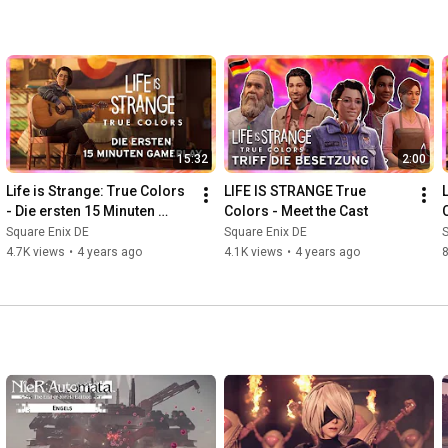
15:32
2:00
Life is Strange: True Colors 
LIFE IS STRANGE True 
- Die ersten 15 Minuten 
Colors - Meet the Cast
Gameplay
Square Enix DE
Square Enix DE
S
4.7K views
•
4 years ago
4.1K views
•
4 years ago