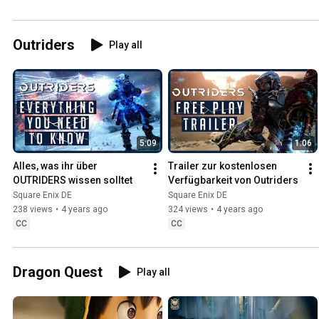
Outriders
Play all
5:09
1:06
Alles, was ihr über 
Trailer zur kostenlosen 
OUTRIDERS wissen solltet
Verfügbarkeit von Outriders
Square Enix DE
Square Enix DE
238 views
•
4 years ago
324 views
•
4 years ago
CC
CC
Dragon Quest
Play all