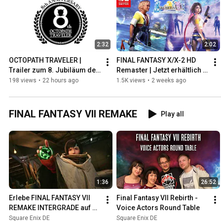
2:32
2:02
OCTOPATH TRAVELER | 
FINAL FANTASY X/X-2 HD 
Trailer zum 8. Jubiläum der 
Remaster | Jetzt erhältlich 
Reihe
für Nintendo Switch™ 2
198 views
•
22 hours ago
1.5K views
•
2 weeks ago
FINAL FANTASY VII REMAKE
Play all
1:36
26:52
Erlebe FINAL FANTASY VII 
Final Fantasy VII Rebirth - 
REMAKE INTERGRADE auf 
Voice Actors Round Table
Xbox
Square Enix DE
Square Enix DE