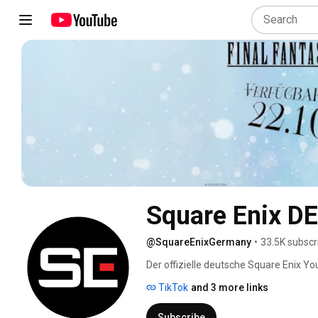
Square Enix DE
@SquareEnixGermany
•
33.5K subscr
Der offizielle deutsche Square Enix Y
TikTok
and 3 more links
Subscribe