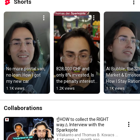
Shorts
No more postal van, 
828,000 CHF and 
AI Bubble, the Sto
no loan: How I got 
only 8% invested. Is 
Market & Emotion
my new car
the penalty interest 
How I Stay Ration
worth it? 🏦 | 
While Investing
1.1K views
1.2K views
1.1K views
Dividend Thursday
Collaborations
☝️HOW to collect the RIGHT
way⚠️ Interview with the
Sparkojote
Villakanto and Thomas B. Kovacs (Sparkojote)
4.1K views
1 month ago