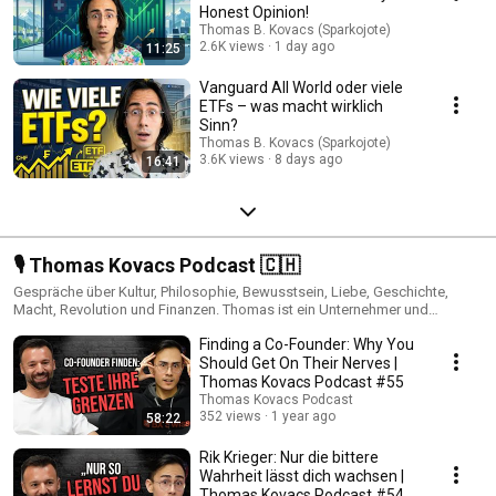
Honest Opinion!
Thomas B. Kovacs (Sparkojote)
2.6K views
1 day ago
11:25
Vanguard All World oder viele
ETFs – was macht wirklich
Sinn?
Thomas B. Kovacs (Sparkojote)
3.6K views
8 days ago
16:41
🎙️ Thomas Kovacs Podcast 🇨🇭
Gespräche über Kultur, Philosophie, Bewusstsein, Liebe, Geschichte,
Macht, Revolution und Finanzen. Thomas ist ein Unternehmer und
Querdenker. YouTube ►► https://thomaskovacs.ch/youtube Spotify
Finding a Co-Founder: Why You
►► https://thomaskovacs.ch/spotify Apple ►►
https://thomaskovacs.ch/apple RSS ►► https://thomaskovacs.ch/rss
Should Get On Their Nerves |
Thomas Kovacs Podcast #55
Thomas Kovacs Podcast
352 views
1 year ago
58:22
Rik Krieger: Nur die bittere
Wahrheit lässt dich wachsen |
Thomas Kovacs Podcast #54