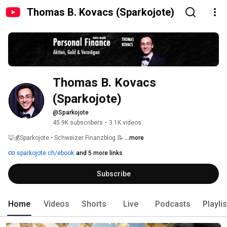
Thomas B. Kovacs (Sparkojote)
Thomas B. Kovacs 
(Sparkojote)
@Sparkojote
45.9K subscribers
•
3.1K videos
🦊💰Sparkojote • Schweizer Finanzblog 📝 
...more
sparkojote.ch/ebook
and 5 more links
Subscribe
Home
Videos
Shorts
Live
Podcasts
Playli