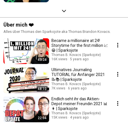
Über mich ❤️
Alles über Thomas den Sparkojote aka Thomas Brandon Kovacs.
Became a millionaire at 24!
Storytime for the first million 📈
😁 | Sparkojote
Thomas B. Kovacs (Sparkojote)
16K views
5 years ago
43:24
Ultimatives Journaling
TUTORIAL für Anfänger 2021
📝📚 | Sparkojote
Thomas B. Kovacs (Sparkojote)
7K views
6 years ago
48:10
Endlich seht ihr das Aktien-
Depot meiner Freundin 2021 📊
👩 | Sparkojote
Thomas B. Kovacs (Sparkojote)
15K views
4 years ago
22:04