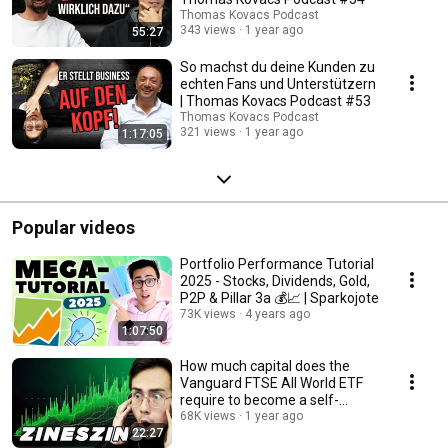
Thomas Kovacs Podcast
343 views
1 year ago
55:27
So machst du deine Kunden zu
echten Fans und Unterstützern
| Thomas Kovacs Podcast #53
Thomas Kovacs Podcast
321 views
1 year ago
1:17:05
Popular videos
Portfolio Performance Tutorial
2025 - Stocks, Dividends, Gold,
P2P & Pillar 3a 💰📈 | Sparkojote
73K views
4 years ago
1:07:50
How much capital does the
Vanguard FTSE All World ETF
require to become a self-
starter (passive i...
68K views
1 year ago
22:27