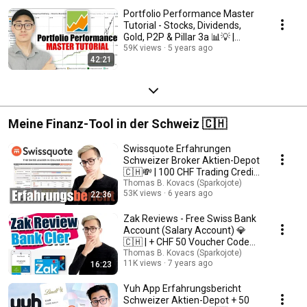
Portfolio Performance Master
Tutorial - Stocks, Dividends,
Gold, P2P & Pillar 3a 📊💡 |
Sparkojote
59K views
5 years ago
42:21
Meine Finanz-Tool in der Schweiz 🇨🇭
Swissquote Erfahrungen
Schweizer Broker Aktien-Depot
🇨🇭💸 | 100 CHF Trading Credit
Gutschein
Thomas B. Kovacs (Sparkojote)
53K views
6 years ago
22:36
Zak Reviews - Free Swiss Bank
Account (Salary Account) 💎
🇨🇭 | + CHF 50 Voucher Code
ZAKSPK
Thomas B. Kovacs (Sparkojote)
11K views
7 years ago
16:23
Yuh App Erfahrungsbericht
Schweizer Aktien-Depot + 50