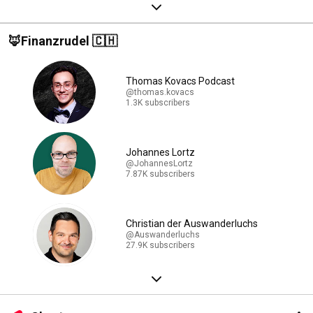
🦊Finanzrudel 🇨🇭
Thomas Kovacs Podcast
@thomas.kovacs
1.3K subscribers
Johannes Lortz
@JohannesLortz
7.87K subscribers
Christian der Auswanderluchs
@Auswanderluchs
27.9K subscribers