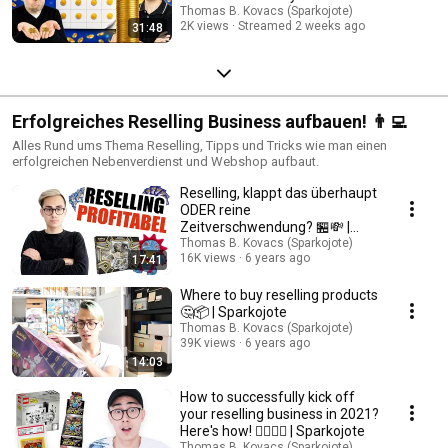
Thomas B. Kovacs (Sparkojote)
2K views
Streamed 2 weeks ago
31:48
Erfolgreiches Reselling Business aufbauen! 👨‍💻
Alles Rund ums Thema Reselling, Tipps und Tricks wie man einen
erfolgreichen Nebenverdienst und Webshop aufbaut.
Reselling, klappt das überhaupt
ODER reine
Zeitverschwendung? 🏪💸 |
Sparkojote
Thomas B. Kovacs (Sparkojote)
16K views
6 years ago
17:41
Where to buy reselling products
🤔📦 | Sparkojote
Thomas B. Kovacs (Sparkojote)
39K views
6 years ago
14:03
How to successfully kick off
your reselling business in 2021?
Here's how! 🤹🏻‍♂‍💰 | Sparkojote
Thomas B. Kovacs (Sparkojote)