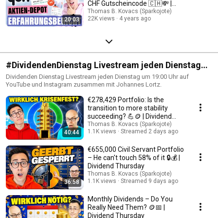
CHF Gutscheincode 🇨🇭💸 |
Sparkojote
Thomas B. Kovacs (Sparkojote)
22K views
4 years ago
20:03
#DividendenDienstag Livestream jeden Dienstag
19:00 Uhr 💵
Dividenden Dienstag Livestream jeden Dienstag um 19:00 Uhr auf
YouTube und Instagram zusammen mit Johannes Lortz.
€278,429 Portfolio: Is the
transition to more stability
succeeding? 💪🪙 | Dividend
Thursday
Thomas B. Kovacs (Sparkojote)
1.1K views
Streamed 2 days ago
40:44
€655,000 Civil Servant Portfolio
– He can't touch 58% of it 🔒💰 |
Dividend Thursday
Thomas B. Kovacs (Sparkojote)
1.1K views
Streamed 9 days ago
36:58
Monthly Dividends – Do You
Really Need Them? 🪙📅 |
Dividend Thursday