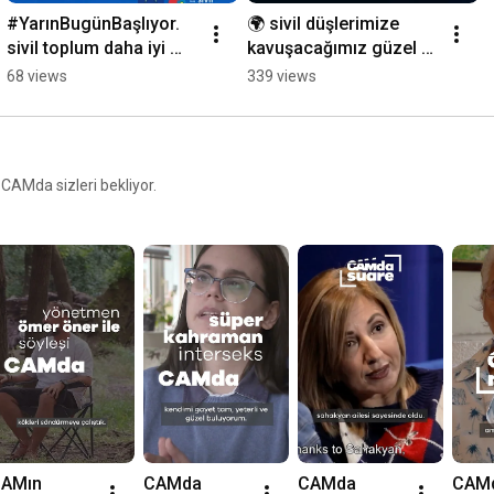
#YarınBugünBaşlıyor. 
🌍 sivil düşlerimize 
sivil toplum daha iyi 
kavuşacağımız güzel 
günler için yarını 
yarınları bekliyoruz. 
68 views
339 views
beklemiyor
sahi, yarın ne zaman 
başlar?
 CAMda sizleri bekliyor.
AMın 
CAMda 
CAMda 
CAMd