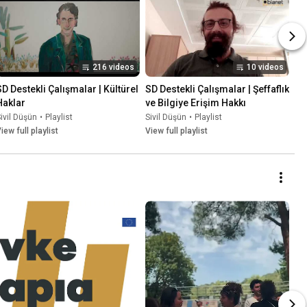
216 videos
10 videos
SD Destekli Çalışmalar | Kültürel 
SD Destekli Çalışmalar | Şeffaflık 
Haklar
ve Bilgiye Erişim Hakkı
ivil Düşün
•
Playlist
Sivil Düşün
•
Playlist
iew full playlist
View full playlist