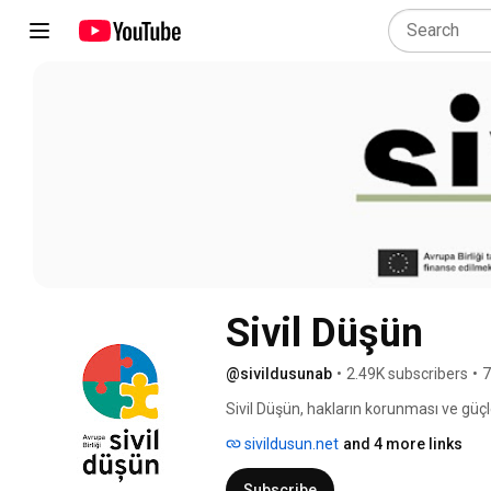
Sivil Düşün
@sivildusunab
•
2.49K subscribers
•
7
Sivil Düşün, hakların korunması ve güçl
Birliği programıdır. 
sivildusun.net
and 4 more links
Subscribe