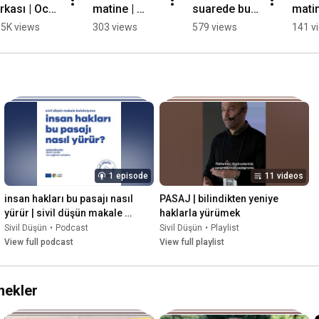
rkası | Ocak 
matine | 
suarede bu 
matin
ilmi 
Süper 
hafta Ailem 
bugün
.5K views
303 views
579 views
141 v
önetmeni 
Kahraman 
Sahakyan 
Demir
mer Öner
İnterseks 
Belgeselini 
Öldür
belgeseli
izliyoruz. 
filmin
detaylar 👇
izliyo
Deva
açık
👇
1 episode
11 videos
insan hakları bu pasajı nasıl 
PASAJ | bilindikten yeniye 
yürür | sivil düşün makale 
haklarla yürümek
koleksiyonu
Sivil Düşün
•
Podcast
Sivil Düşün
•
Playlist
View full podcast
View full playlist
nekler