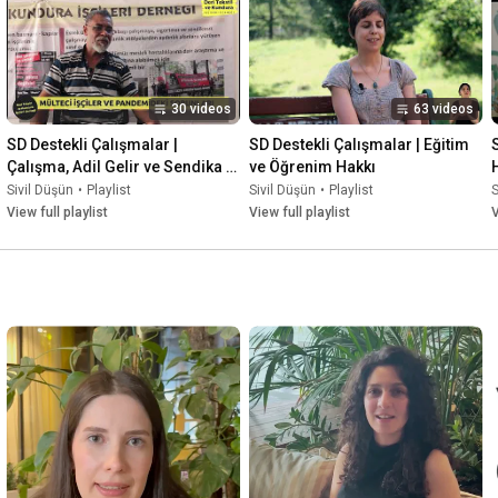
30 videos
63 videos
SD Destekli Çalışmalar | 
SD Destekli Çalışmalar | Eğitim 
Çalışma, Adil Gelir ve Sendika 
ve Öğrenim Hakkı
Kurma Hakkı
Sivil Düşün
•
Playlist
Sivil Düşün
•
Playlist
S
View full playlist
View full playlist
V