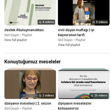
9 videos
5 videos
destek #buluşmanoktası
sivil düşün mutfağı | iyi 
başvurunun tarifi
Sivil Düşün
•
Playlist
View full playlist
Sivil Düşün
•
Playlist
View full playlist
Konuştuğumuz meseleler
2 videos
25 videos
dünyanın meselesi | 2. sezon
dünyanın meselesini 
konuşuyoruz
Sivil Düşün
•
Playlist