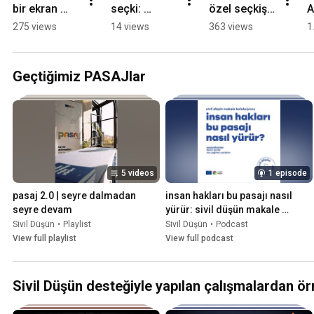
bir ekran 
seçki: 
özel seçkişi, 
A
CAM'da
şubattan beri
CAMda 
F
275 views
14 views
363 views
1
yayında, 
Y
detaylar 
Ö
açıklamada
Geçtiğimiz PASAJlar
5 videos
1 episode
pasaj 2.0 | seyre dalmadan 
insan hakları bu pasajı nasıl 
seyre devam
yürür: sivil düşün makale 
koleksiyonu
Sivil Düşün
•
Playlist
Sivil Düşün
•
Podcast
View full playlist
View full podcast
Sivil Düşün desteğiyle yapılan çalışmalardan ör