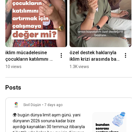
iklim mücadelesine 
özel destek haklarıyla 
çocukların katılımını 
iklim krizi arasında bağ 
artırmak için çalışmaya 
kurabilen herkese 
10 views
1.3K views
değer mi?
uygun mu? detaylar 
açıklamada
Posts
Sivil Düşün
•
7 days ago
🌍 bugün dünya limit aşım günü. yani
dünyanın 2026 sonuna kadar bize
ayırdığı kaynakları 30 temmuz itibarıyla