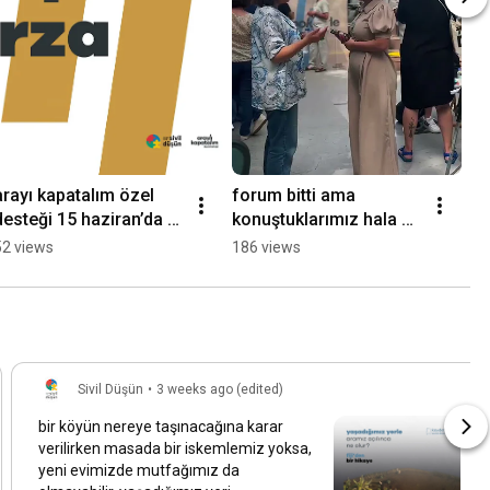
arayı kapatalım özel 
forum bitti ama 
desteği 15 haziran’da 
konuştuklarımız hala 
açılıyor 🌍 detaylar 
aklımızda :) sahi 
52 views
186 views
açıklamada
#aramızda neler 
olmuştu?
Sivil Düşün
•
3 weeks ago (edited)
bir köyün nereye taşınacağına karar
verilirken masada bir iskemlemiz yoksa,
yeni evimizde mutfağımız da