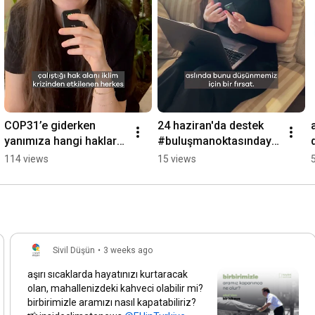
COP31’e giderken 
24 haziran'da destek 
yanımıza hangi hakları 
#buluşmanoktasındayı
alabiliriz? detaylar 
z, sorularını al ve gel. 
114 views
15 views
açıklamada 👇
detaylar açıklamada
Sivil Düşün
•
3 weeks ago
aşırı sıcaklarda hayatınızı kurtaracak
olan, mahallenizdeki kahveci olabilir mi?
birbirimizle aramızı nasıl kapatabiliriz?