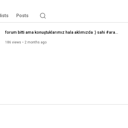
lists
Posts
forum bitti ama konuştuklarımız hala aklımızda :) sahi #aramızda neler olmuştu?
186 views
2 months ago