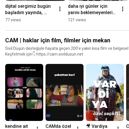
dijital sergimiz bugün 
daha iyi günler için 
başladım yayında, 
yarını beklemeyenlerin 
keşfetmek için linki 
hikayesine ortak ol, 
77 views
121 views
aşağıda
nasıl mı 👇
CAM | haklar için film, filmler için mekan
Sivil Düşün desteğiyle hayata geçen 200’e yakın kısa film ve belgesel
Keşfetmek için👇 https://cam.sivildusun.net
kendine ait 
CAMda özel 
🎥 Vardiya 
C