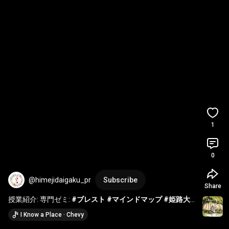
1
0
@himejidaigaku_pr
Subscribe
Share
授業紹介: 専門ゼミ: 
#ブレスト
#マインドマップ
#姫路大
学
#大学生
#学び
#ゼミ
I Know a Place · Chevy