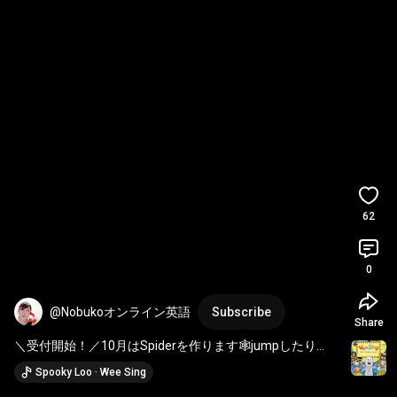
62
0
@Nobukoオンライン英語
Subscribe
Share
＼受付開始！／10月はSpiderを作ります🕸jumpしたり
crawlしたり😱 
#アートアンドクラフト
#工作遊び
#ハロウ
Spooky Loo · Wee Sing
ィン製作