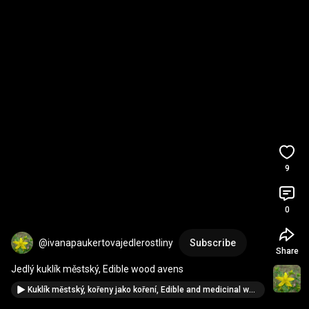
9
0
@ivanapaukertovajedlerostliny
Subscribe
Share
Jedlý kuklík městský, Edible wood avens
Kuklík městský, kořeny jako koření, Edible and medicinal wood avens roots