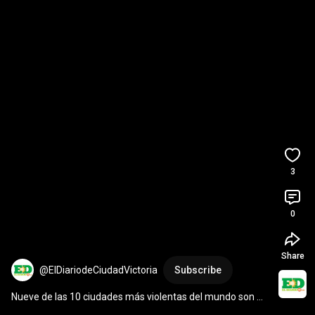
3
0
Share
@ElDiariodeCiudadVictoria
Subscribe
Nueve de las 10 ciudades más violentas del mundo son 
mexicanas 
#shorts