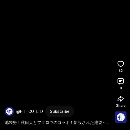
62
0
Share
@HIT_CO_LTD
Subscribe
池袋発！秋田犬とフクロウのコラボ！新設された池袋ヒッ
トビジョンで肉眼3D秋田犬映像の新作を毎時0分に放映し