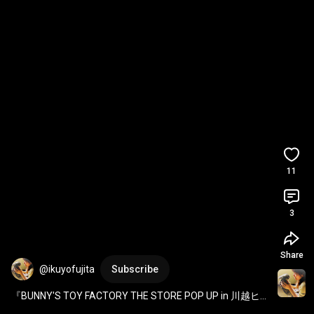
11
3
Share
@ikuyofujita
Subscribe
『BUNNY'S TOY FACTORY THE STORE POP UP in 川越ヒ
ヤシンス雑貨店』