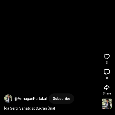
3
0
Share
@ArmaganPortakal
Subscribe
İda Sergi Sanatçısı: Şükran Ünal