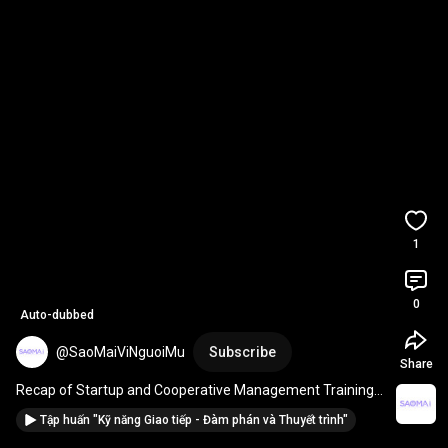
1
0
Auto-dubbed
@SaoMaiViNguoiMu
Subscribe
Share
Recap of Startup and Cooperative Management Training 
in Hue - Sao Mai for the Blind
Tập huấn "Kỹ năng Giao tiếp - Đàm phán và Thuyết trình"