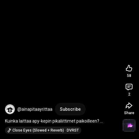
58
2
@ainapitaayrittaa
Subscribe
Share
Kuinka laittaa apy-kepin pikaliittimet paikoilleen? 
#ainapitääyrittää
#apykeppi
Close Eyes (Slowed + Reverb) · DVRST